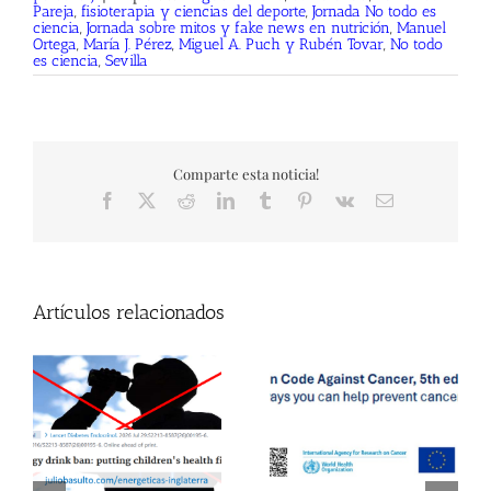
Pareja
,
fisioterapia y ciencias del deporte
,
Jornada No todo es
ciencia
,
Jornada sobre mitos y fake news en nutrición
,
Manuel
Ortega
,
María J. Pérez
,
Miguel A. Puch y Rubén Tovar
,
No todo
es ciencia
,
Sevilla
Comparte esta noticia!
Facebook
X
Reddit
LinkedIn
Tumblr
Pinterest
Vk
Correo
electrónico
Artículos relacionados