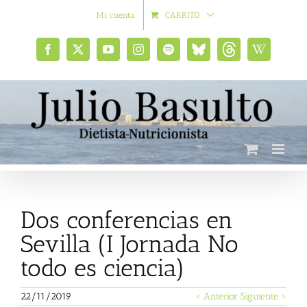
Saltar
Mi cuenta
CARRITO
al
contenido
Facebook
X
YouTube
Instagram
Spotify
Bluesky
Threads
Wikipedia
social
Dos conferencias en
Sevilla (I Jornada No
todo es ciencia)
22/11/2019
< Anterior
Siguiente >