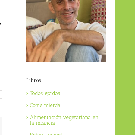
o
Libros
Todos gordos
Come mierda
Alimentación vegetariana en
la infancia
orreo