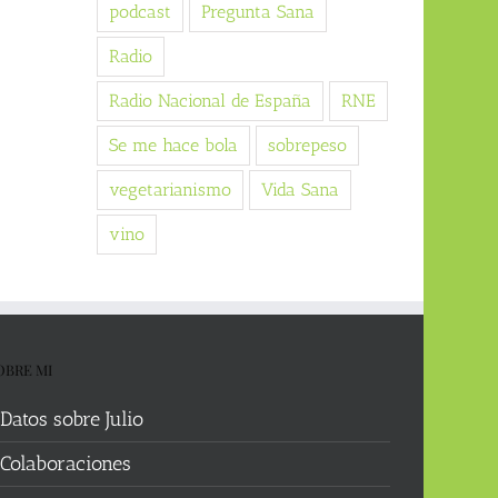
podcast
Pregunta Sana
Radio
Radio Nacional de España
RNE
Se me hace bola
sobrepeso
vegetarianismo
Vida Sana
vino
OBRE MI
Datos sobre Julio
Colaboraciones