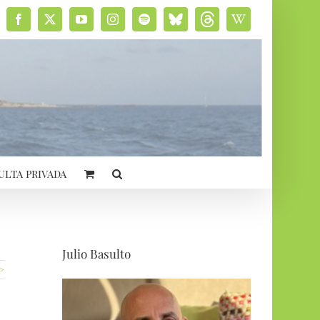
Facebook
X
YouTube
Instagram
Spotify
Bluesky
Threads
Wikipedia
social
ulta privada
Julio Basulto
 >