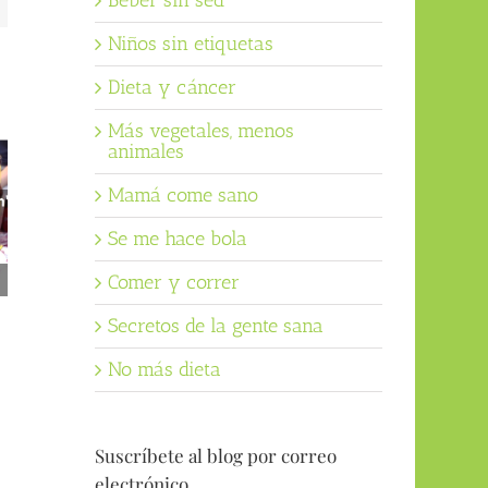
Beber sin sed
ectrónico
Niños sin etiquetas
Dieta y cáncer
Más vegetales, menos
animales
Mamá come sano
Se me hace bola
Comer y correr
Vegetarianismo (artículo
Perder peso (curso online)
para la revista 5W)
Secretos de la gente sana
04/07/2026
13/07/2026
No más dieta
Suscríbete al blog por correo
electrónico