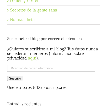
Comer y correr
Secretos de la gente sana
No más dieta
Suscríbete al blog por correo electrónico
¿Quieres suscribirte a mi blog? Tus datos nunca
se cederán a terceros (información sobre
privacidad
aqui
).
Dirección
de
correo
Suscribir
electrónico
Únete a otros 8.123 suscriptores
Entradas recientes