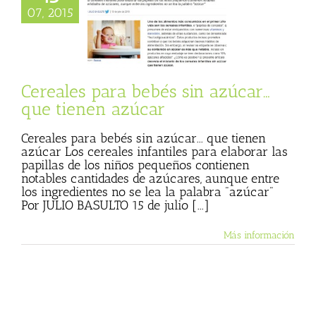
07, 2015
s para bebés sin
que tienen azúcar
mer
Julio Basulto
og personal)
Cereales para bebés sin azúcar…
que tienen azúcar
Cereales para bebés sin azúcar... que tienen
azúcar Los cereales infantiles para elaborar las
papillas de los niños pequeños contienen
notables cantidades de azúcares, aunque entre
los ingredientes no se lea la palabra "azúcar"
Por JULIO BASULTO 15 de julio [...]
Más información