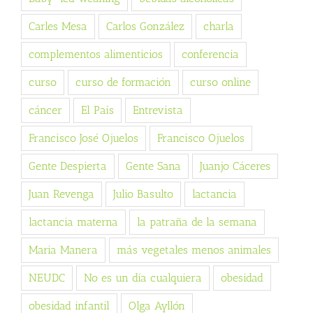
Carles Mesa
Carlos González
charla
complementos alimenticios
conferencia
curso
curso de formación
curso online
cáncer
El País
Entrevista
Francisco José Ojuelos
Francisco Ojuelos
Gente Despierta
Gente Sana
Juanjo Cáceres
Juan Revenga
Julio Basulto
lactancia
lactancia materna
la patraña de la semana
Maria Manera
más vegetales menos animales
NEUDC
No es un día cualquiera
obesidad
obesidad infantil
Olga Ayllón