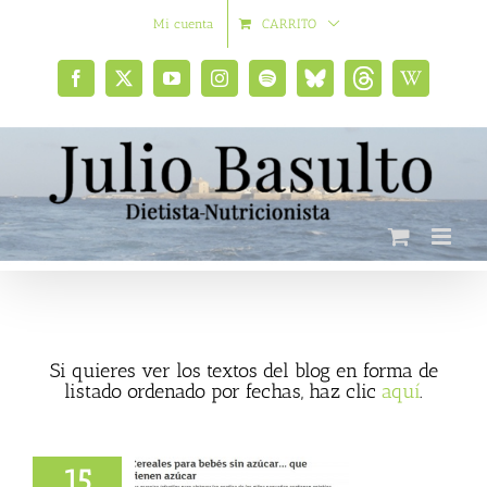
Saltar
Mi cuenta
CARRITO
al
contenido
Facebook
X
YouTube
Instagram
Spotify
Bluesky
Threads
Wikipedia
social
Si quieres ver los textos del blog en forma de
listado ordenado por fechas, haz clic
aquí
.
15