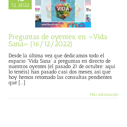
as de oyentes, en
12, 2022
ana» (16/12/2022)
sta
Julio Basulto
personal)
Vida
Sana
Preguntas de oyentes, en «Vida
Sana» (16/12/2022)
Desde la última vez que dedicamos todo el
espacio “Vida Sana” a preguntas en directo de
nuestros oyentes (el pasado 21 de octubre: aquí
lo tenéis) han pasado casi dos meses, así que
hoy hemos retomado las consultas pendientes
que [...]
Más información