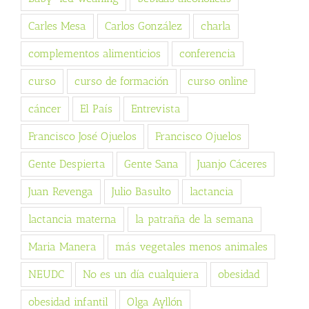
Carles Mesa
Carlos González
charla
complementos alimenticios
conferencia
curso
curso de formación
curso online
cáncer
El País
Entrevista
Francisco José Ojuelos
Francisco Ojuelos
Gente Despierta
Gente Sana
Juanjo Cáceres
Juan Revenga
Julio Basulto
lactancia
lactancia materna
la patraña de la semana
Maria Manera
más vegetales menos animales
NEUDC
No es un día cualquiera
obesidad
obesidad infantil
Olga Ayllón