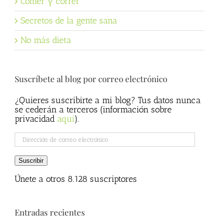
Comer y correr
Secretos de la gente sana
No más dieta
Suscríbete al blog por correo electrónico
¿Quieres suscribirte a mi blog? Tus datos nunca
se cederán a terceros (información sobre
privacidad
aqui
).
Dirección
de
correo
Suscribir
electrónico
Únete a otros 8.128 suscriptores
Entradas recientes