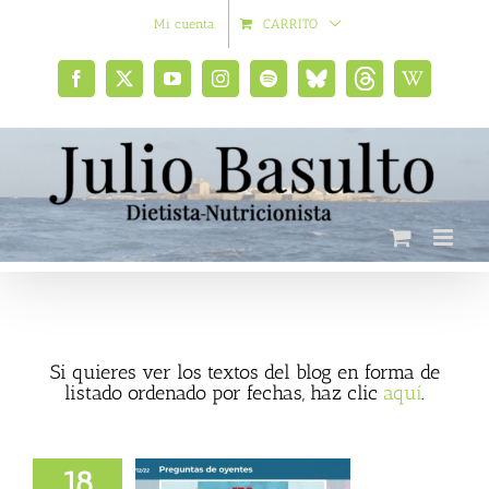
Saltar
Mi cuenta
CARRITO
al
contenido
Facebook
X
YouTube
Instagram
Spotify
Bluesky
Threads
Wikipedia
social
Si quieres ver los textos del blog en forma de
listado ordenado por fechas, haz clic
aquí
.
18