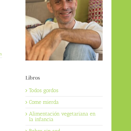
n
Libros
Todos gordos
Come mierda
Alimentación vegetariana en
la infancia