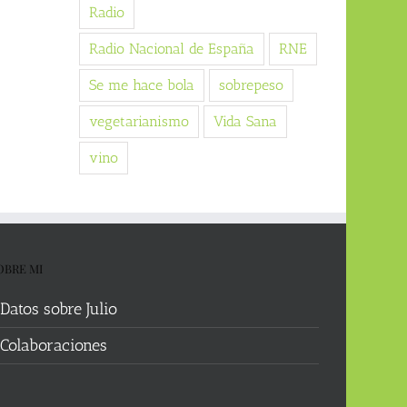
Radio
Radio Nacional de España
RNE
Se me hace bola
sobrepeso
vegetarianismo
Vida Sana
vino
OBRE MI
Datos sobre Julio
Colaboraciones