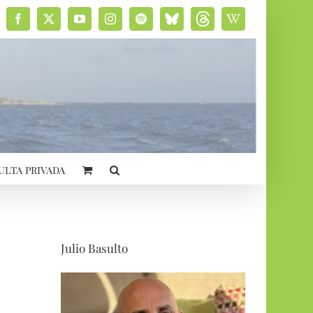
Facebook
X
YouTube
Instagram
Spotify
Bluesky
Threads
Wikipedia
social
ulta privada
Julio Basulto