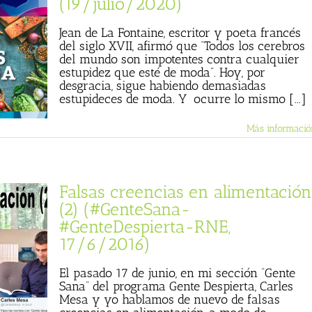
(19/julio/2020)
Jean de La Fontaine, escritor y poeta francés
del siglo XVII, afirmó que “Todos los cerebros
del mundo son impotentes contra cualquier
estupidez que esté de moda”. Hoy, por
desgracia, sigue habiendo demasiadas
estupideces de moda. Y ocurre lo mismo [...]
Más informació
Falsas creencias en alimentación
(2) (#GenteSana-
#GenteDespierta-RNE,
17/6/2016)
El pasado 17 de junio, en mi sección “Gente
Sana” del programa Gente Despierta, Carles
Mesa y yo hablamos de nuevo de falsas