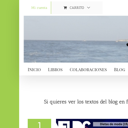
Saltar
al
Mi cuenta
CARRITO
contenido
Inicio
Libros
Colaboraciones
Blog
Si quieres ver los textos del blog en
1