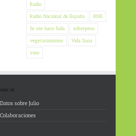
Radio
Radio Nacional de España
RNE
Se me hace bola
sobrepeso
vegetarianismo
Vida Sana
vino
OBRE MI
Datos sobre Julio
Colaboraciones