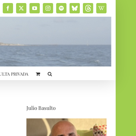
Facebook
X
YouTube
Instagram
Spotify
Bluesky
Threads
Wikipedia
social
ulta privada
Julio Basulto