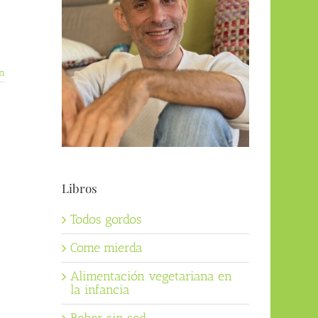
n
Libros
Todos gordos
Come mierda
Alimentación vegetariana en
la infancia