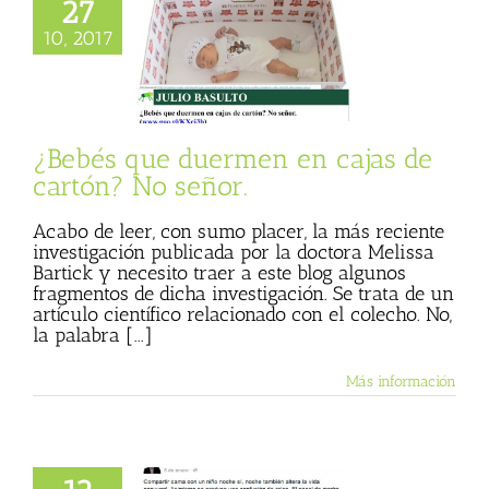
27
 que duermen en
10, 2017
 cartón? No señor.
 Basulto (Blog
l)
Textos de Julio
Basulto
¿Bebés que duermen en cajas de
cartón? No señor.
Acabo de leer, con sumo placer, la más reciente
investigación publicada por la doctora Melissa
Bartick y necesito traer a este blog algunos
fragmentos de dicha investigación. Se trata de un
artículo científico relacionado con el colecho. No,
la palabra [...]
Más información