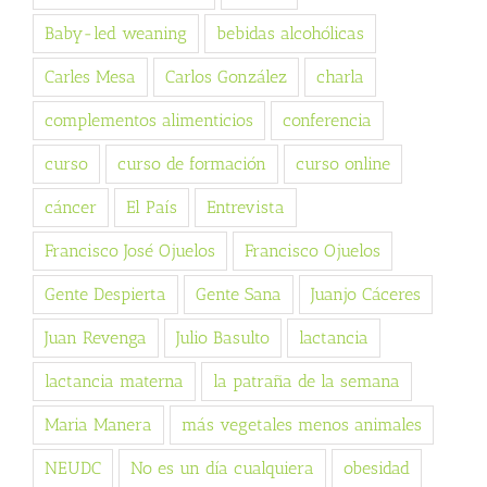
Baby-led weaning
bebidas alcohólicas
Carles Mesa
Carlos González
charla
complementos alimenticios
conferencia
curso
curso de formación
curso online
cáncer
El País
Entrevista
Francisco José Ojuelos
Francisco Ojuelos
Gente Despierta
Gente Sana
Juanjo Cáceres
Juan Revenga
Julio Basulto
lactancia
lactancia materna
la patraña de la semana
Maria Manera
más vegetales menos animales
NEUDC
No es un día cualquiera
obesidad