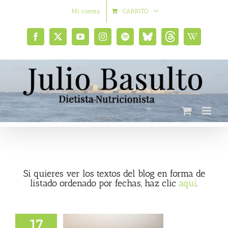
Saltar
Mi cuenta
CARRITO
al
contenido
Facebook
X
YouTube
Instagram
Spotify
Bluesky
Threads
Wikipedia
social
Si quieres ver los textos del blog en forma de
listado ordenado por fechas, haz clic
aquí
.
17
ome de Muerte