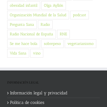
obesidad infantil
Olga Ayllón
Organización Mundial de la Salud
podcast
Pregunta Sana
Radio
Radio Nacional de España
RNE
Se me hace bola
sobrepeso
vegetarianismo
Vida Sana
vino
INFORMACIÓN LEGAL
Información legal y privacidad
Política de cookies