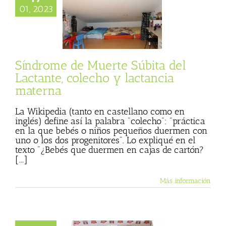
a del Lactante,
01, 2023
ho y lactancia
materna
 Basulto (Blog
l)
Textos de Julio
Basulto
Síndrome de Muerte Súbita del
Lactante, colecho y lactancia
materna
La Wikipedia (tanto en castellano como en
inglés) define así la palabra "colecho": "práctica
en la que bebés o niños pequeños duermen con
uno o los dos progenitores". Lo expliqué en el
texto "¿Bebés que duermen en cajas de cartón?
[...]
Más información