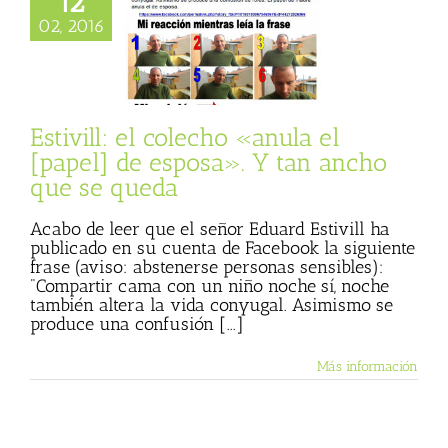
12
: el colecho «anula
02, 2016
el] de esposa». Y
cho que se queda
 Basulto (Blog
l)
Textos de Julio
Basulto
Estivill: el colecho «anula el
[papel] de esposa». Y tan ancho
que se queda
Acabo de leer que el señor Eduard Estivill ha
publicado en su cuenta de Facebook la siguiente
frase (aviso: abstenerse personas sensibles):
"Compartir cama con un niño noche sí, noche
también altera la vida conyugal. Asimismo se
produce una confusión [...]
Más información