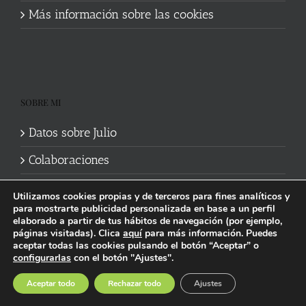
Más información sobre las cookies
SOBRE MI
Datos sobre Julio
Colaboraciones
Utilizamos cookies propias y de terceros para fines analíticos y
para mostrarte publicidad personalizada en base a un perfil
elaborado a partir de tus hábitos de navegación (por ejemplo,
páginas visitadas). Clica
aquí
para más información. Puedes
aceptar todas las cookies pulsando el botón “Aceptar” o
Política de cookies
|
Información legal y privacidad
| Web mantenida
configurarlas
con el botón "Ajustes".
por
Studi7
Facebook
X
YouTube
Instagram
Spotify
Bluesky
Threads
Wikipedia
Aceptar todo
Rechazar todo
Ajustes
social