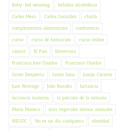
Baby-led weaning
bebidas alcohólicas
Carles Mesa
Carlos González
charla
complementos alimenticios
conferencia
curso
curso de formación
curso online
cáncer
El País
Entrevista
Francisco José Ojuelos
Francisco Ojuelos
Gente Despierta
Gente Sana
Juanjo Cáceres
Juan Revenga
Julio Basulto
lactancia
lactancia materna
la patraña de la semana
Maria Manera
más vegetales menos animales
NEUDC
No es un día cualquiera
obesidad