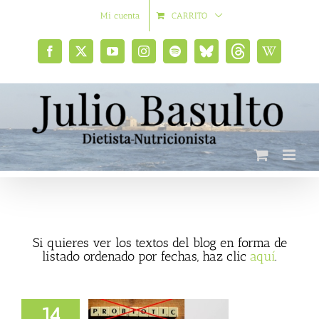
Saltar
Mi cuenta
CARRITO
al
contenido
Facebook
X
YouTube
Instagram
Spotify
Bluesky
Threads
Wikipedia
social
Si quieres ver los textos del blog en forma de
listado ordenado por fechas, haz clic
aquí
.
14