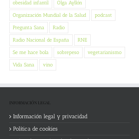
obesidad infantil
Olga Ayllón
Organización Mundial de la Salud
podcast
Pregunta Sana
Radio
Radio Nacional de España
RNE
Se me hace bola
sobrepeso
vegetarianismo
Vida Sana
vino
INFORMACIÓN LEGAL
Información legal y privacidad
Política de cookies