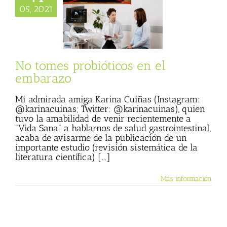
s probióticos en
05, 2021
l embarazo
 Basulto (Blog
l)
Textos de Julio
Basulto
No tomes probióticos en el
embarazo
Mi admirada amiga Karina Cuiñas (Instagram:
@karinacuinas; Twitter: @karinacuinas), quien
tuvo la amabilidad de venir recientemente a
"Vida Sana" a hablarnos de salud gastrointestinal,
acaba de avisarme de la publicación de un
importante estudio (revisión sistemática de la
literatura científica) [...]
Más información