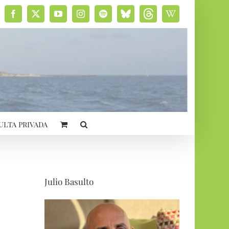
Facebook
X
YouTube
Instagram
Spotify
Bluesky
Threads
Wikipedia
social
ulta privada
Julio Basulto