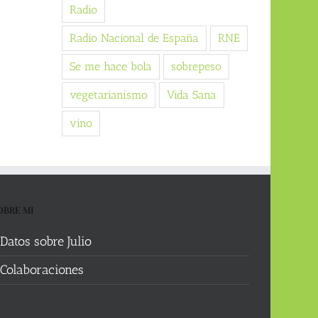
Radio
Radio Nacional de España
RNE
Se me hace bola
sobrepeso
vegetarianismo
Vida Sana
vino
OBRE MI
Datos sobre Julio
Colaboraciones