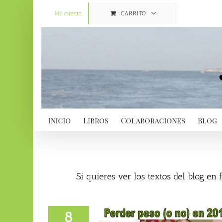
Saltar
al
Mi cuenta
CARRITO
contenido
Inicio
Libros
Colaboraciones
Blog
Si quieres ver los textos del blog en
8