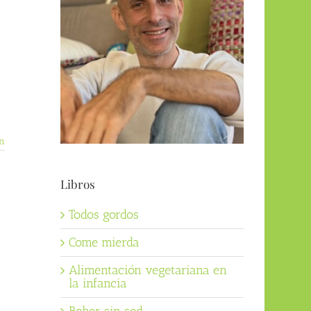
n
Libros
Todos gordos
Come mierda
Alimentación vegetariana en
la infancia