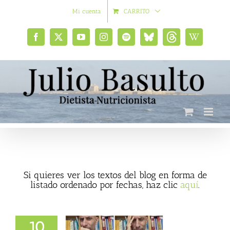
Saltar
Mi cuenta
CARRITO
al
contenido
Facebook
X
YouTube
Instagram
Spotify
Bluesky
Threads
Wikipedia
social
Si quieres ver los textos del blog en forma de
listado ordenado por fechas, haz clic
aquí
.
10