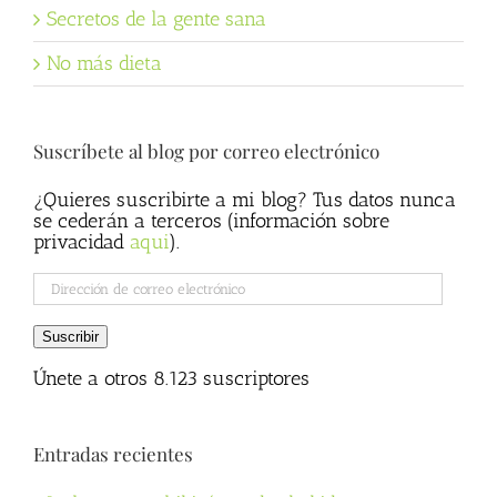
Secretos de la gente sana
No más dieta
Suscríbete al blog por correo electrónico
¿Quieres suscribirte a mi blog? Tus datos nunca
se cederán a terceros (información sobre
privacidad
aqui
).
Dirección
de
correo
Suscribir
electrónico
Únete a otros 8.123 suscriptores
Entradas recientes