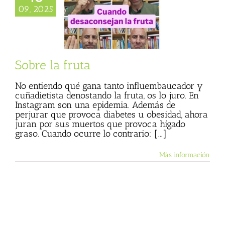
09, 2025
bre la fruta
 Basulto (Blog
l)
Textos de Julio
Basulto
Sobre la fruta
No entiendo qué gana tanto influembaucador y
cuñadietista denostando la fruta, os lo juro. En
Instagram son una epidemia. Además de
perjurar que provoca diabetes u obesidad, ahora
juran por sus muertos que provoca hígado
graso. Cuando ocurre lo contrario: [...]
Más información