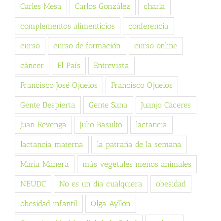
Carles Mesa
Carlos González
charla
complementos alimenticios
conferencia
curso
curso de formación
curso online
cáncer
El País
Entrevista
Francisco José Ojuelos
Francisco Ojuelos
Gente Despierta
Gente Sana
Juanjo Cáceres
Juan Revenga
Julio Basulto
lactancia
lactancia materna
la patraña de la semana
Maria Manera
más vegetales menos animales
NEUDC
No es un día cualquiera
obesidad
obesidad infantil
Olga Ayllón