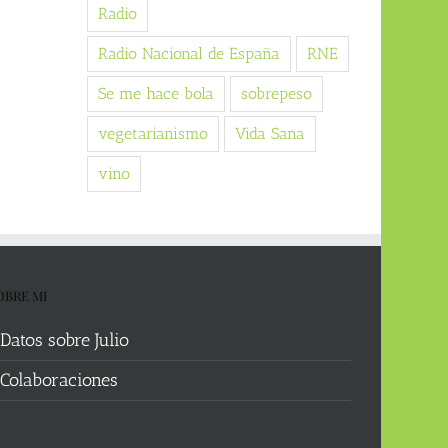
Radio
Radio Nacional de España
RNE
Se me hace bola
sobrepeso
vegetarianismo
Vida Sana
vino
OBRE MI
Datos sobre Julio
Colaboraciones