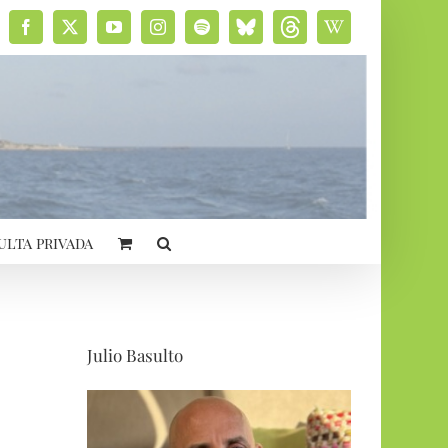
Facebook
X
YouTube
Instagram
Spotify
Bluesky
Threads
Wikipedia
social
ulta privada
Julio Basulto