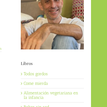
n
Libros
Todos gordos
Come mierda
Alimentación vegetariana en
la infancia