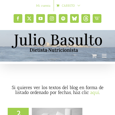
Saltar
Mi cuenta
CARRITO
al
contenido
Facebook
X
YouTube
Instagram
Spotify
Bluesky
Threads
Wikipedia
social
Si quieres ver los textos del blog en forma de
listado ordenado por fechas, haz clic
aquí
.
2