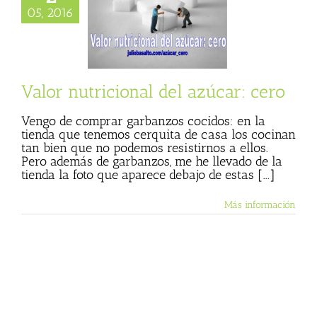
nutricional del
05, 2016
zúcar: cero
 Basulto (Blog
l)
Textos de Julio
Basulto
Valor nutricional del azúcar: cero
Vengo de comprar garbanzos cocidos: en la
tienda que tenemos cerquita de casa los cocinan
tan bien que no podemos resistirnos a ellos.
Pero además de garbanzos, me he llevado de la
tienda la foto que aparece debajo de estas [...]
Más información