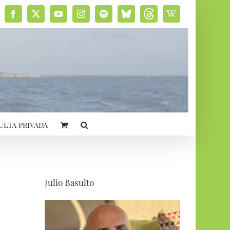
Facebook
X
YouTube
Instagram
Spotify
Bluesky
Threads
Wikipedia
social
ulta privada
Julio Basulto