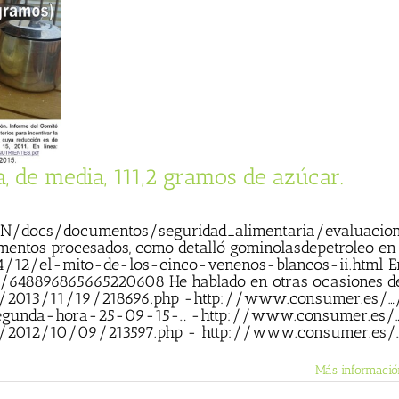
, de media, 111,2 gramos de azúcar.
N/docs/documentos/seguridad_alimentaria/evaluacion
mentos procesados, como detalló gominolasdepetroleo en 
/12/el-mito-de-los-cinco-venenos-blancos-ii.html En
s/648896865665220608 He hablado en otras ocasiones de 
…/2013/11/19/218696.php -http://www.consumer.es/…
segunda-hora-25-09-15-… -http://www.consumer.es/…
2012/10/09/213597.php - http://www.consumer.es/…/a
Más informació