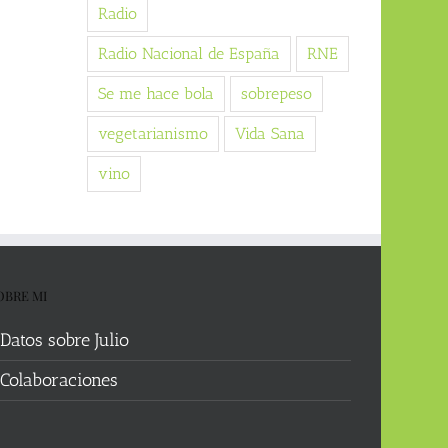
Radio
Radio Nacional de España
RNE
Se me hace bola
sobrepeso
vegetarianismo
Vida Sana
vino
OBRE MI
Datos sobre Julio
Colaboraciones