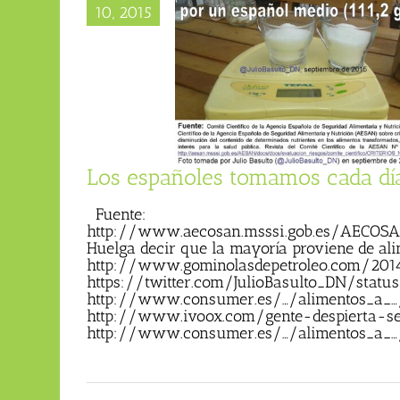
10, 2015
tomamos cada día, de media,
 gramos de azúcar.
log personal)
Textos de Julio
Basulto
Los españoles tomamos cada día
Fuente:
http://www.aecosan.msssi.gob.es/AECOSA
Huelga decir que la mayoría proviene de ali
http://www.gominolasdepetroleo.com/2014
https://twitter.com/JulioBasulto_DN/statu
http://www.consumer.es/…/alimentos_a_
http://www.ivoox.com/gente-despierta-
http://www.consumer.es/…/alimentos_a_…/