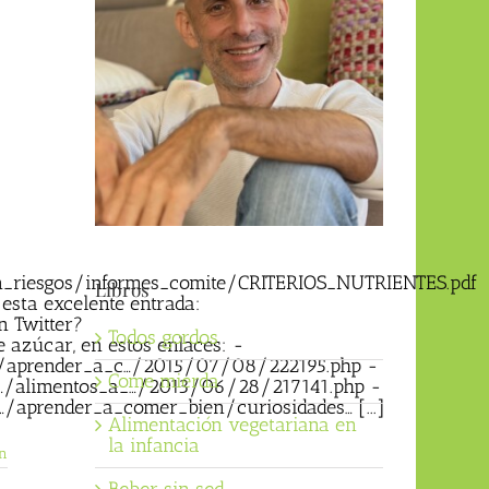
_riesgos/informes_comite/CRITERIOS_NUTRIENTES.pdf
Libros
esta excelente entrada:
 Twitter?
Todos gordos
azúcar, en estos enlaces: -
/aprender_a_c…/2015/07/08/222195.php -
Come mierda
/alimentos_a_…/2013/06/28/217141.php -
prender_a_comer_bien/curiosidades… [...]
Alimentación vegetariana en
la infancia
n