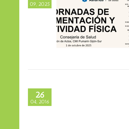
09, 2025
n Gijón el 1 de octubre?
mentación y Actividad Física
ulio Basulto (Blog personal)
bre alimentación y ciencia
26
ntate con Ciencia»
04, 2016
Conferencias