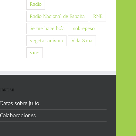
Radio
Radio Nacional de España
RNE
Se me hace bola
sobrepeso
vegetarianismo
Vida Sana
vino
OBRE MI
Datos sobre Julio
Colaboraciones