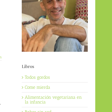
n
Libros
Todos gordos
Come mierda
Alimentación vegetariana en
la infancia
,