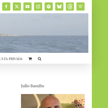
Facebook
X
YouTube
Instagram
Spotify
Bluesky
Threads
Wikipedia
social
ulta privada
Julio Basulto