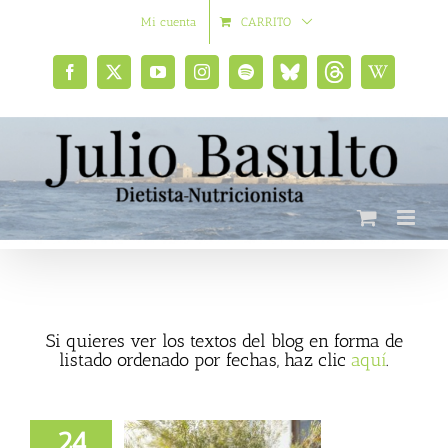
Saltar
Mi cuenta
CARRITO
al
contenido
Facebook
X
YouTube
Instagram
Spotify
Bluesky
Threads
Wikipedia
social
Si quieres ver los textos del blog en forma de
listado ordenado por fechas, haz clic
aquí
.
24