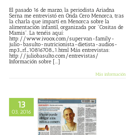
El pasado 16 de marzo, la periodista Ariadna
Serna me entrevistó en Onda Cero Menorca, tras
la charla que impartí en Menorca sobre la
alimentación infantil, organizada por "Cositas de
Mamis". La tenéis aquí:
http://www.ivoox.com/supervan-family-
julio-basulto-nutricionista-dietista-audios-
mp3_rf_10816708_1.html Más entrevistas:
http://juliobasulto.com/entrevistas/
Información sobre [...]
Más información
13
03, 2016
uede obligar a los
os a comer»
vista de Ariadna
a para Diario