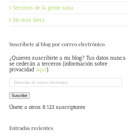
Secretos de la gente sana
No más dieta
Suscríbete al blog por correo electrónico
¿Quieres suscribirte a mi blog? Tus datos nunca
se cederán a terceros (información sobre
privacidad
aqui
).
Dirección
de
correo
Suscribir
electrónico
Únete a otros 8.123 suscriptores
Entradas recientes