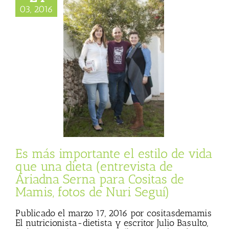
03, 2016
s importante el
 de vida que una
 (entrevista de
dna Serna para
de Mamis, fotos de
uri Seguí)
ncias
Entrevista
Es más importante el estilo de vida
que una dieta (entrevista de
Ariadna Serna para Cositas de
Mamis, fotos de Nuri Seguí)
Publicado el marzo 17, 2016 por cositasdemamis
El nutricionista-dietista y escritor Julio Basulto,