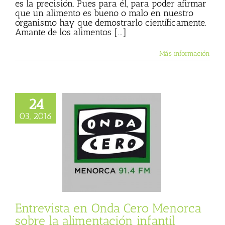
es la precisión. Pues para él, para poder afirmar
que un alimento es bueno o malo en nuestro
organismo hay que demostrarlo científicamente.
Amante de los alimentos [...]
Más información
24
03, 2016
sta en Onda Cero
orca sobre la
tación infantil
Entrevista
Entrevista en Onda Cero Menorca
sobre la alimentación infantil