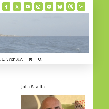
Facebook
X
YouTube
Instagram
Spotify
Bluesky
Threads
Wikipedia
social
ulta privada
Julio Basulto