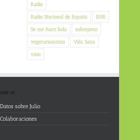
Radio
Radio Nacional de España
RNE
Se me hace bola
sobrepeso
vegetarianismo
Vida Sana
vino
OBRE MI
Datos sobre Julio
Colaboraciones