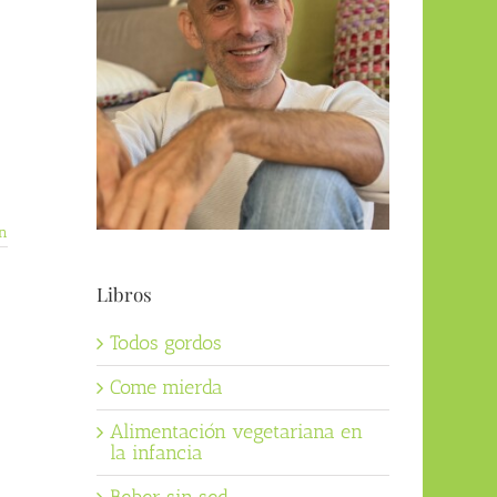
n
Libros
Todos gordos
Come mierda
Alimentación vegetariana en
la infancia