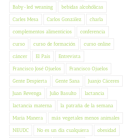
Baby-led weaning
bebidas alcohólicas
Carles Mesa
Carlos González
charla
complementos alimenticios
conferencia
curso
curso de formación
curso online
cáncer
El País
Entrevista
Francisco José Ojuelos
Francisco Ojuelos
Gente Despierta
Gente Sana
Juanjo Cáceres
Juan Revenga
Julio Basulto
lactancia
lactancia materna
la patraña de la semana
Maria Manera
más vegetales menos animales
NEUDC
No es un día cualquiera
obesidad