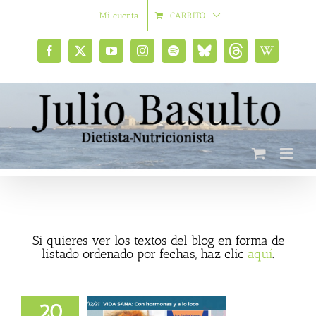
Saltar
Mi cuenta
CARRITO
al
contenido
Facebook
X
YouTube
Instagram
Spotify
Bluesky
Threads
Wikipedia
social
Si quieres ver los textos del blog en forma de
listado ordenado por fechas, haz clic
aquí
.
20
onas y a lo loco,