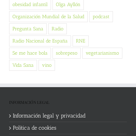
obesidad infantil
Olga Ayllón
Organización Mundial de la Salud
podcast
Pregunta Sana
Radio
Radio Nacional de España
RNE
Se me hace bola
sobrepeso
vegetarianismo
Vida Sana
vino
INFORMACIÓN LEGAL
Información legal y privacidad
Política de cookies