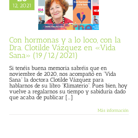
a Dra. Clotilde
12, 2021
z en «Vida Sana»
19/12/2021)
sta
Julio Basulto
personal)
Vida
Sana
Con hormonas y a lo loco, con la
Dra. Clotilde Vázquez en «Vida
Sana» (19/12/2021)
Si tenéis buena memoria sabréis que en
noviembre de 2020, nos acompañó en “Vida
Sana” la doctora Clotilde Vázquez para
hablarnos de su libro “Klimaterio”. Pues bien, hoy
vuelve a regalarnos su tiempo y sabiduría dado
que acaba de publicar [...]
Más información