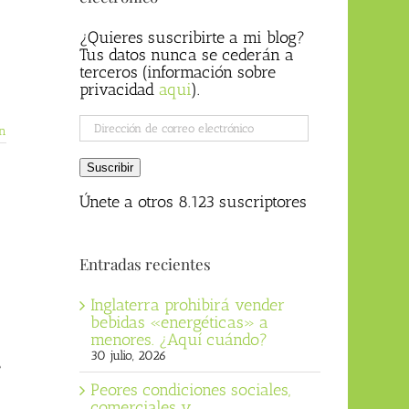
¿Quieres suscribirte a mi blog?
Tus datos nunca se cederán a
terceros (información sobre
privacidad
aqui
).
Dirección
n
de
correo
Suscribir
electrónico
Únete a otros 8.123 suscriptores
Entradas recientes
Inglaterra prohibirá vender
bebidas «energéticas» a
menores. ¿Aquí cuándo?
30 julio, 2026
e
Peores condiciones sociales,
comerciales y