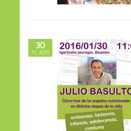
30
11, 2015
Beasáin (Guipúzcoa): huir de
onales en distintas etapas de
la vida
Conferencias