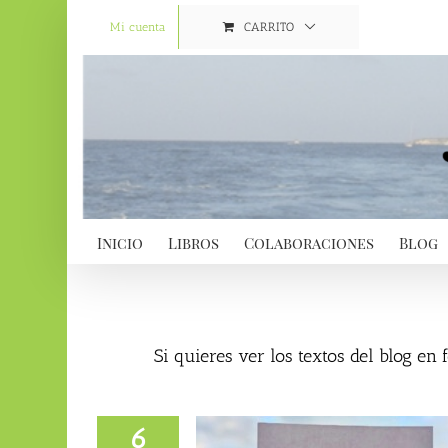
Saltar
al
Mi cuenta
CARRITO
contenido
Inicio
Libros
Colaboraciones
Blog
Si quieres ver los textos del blog en
6