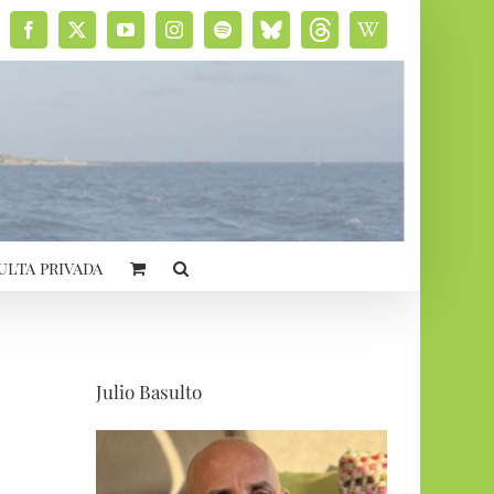
Facebook
X
YouTube
Instagram
Spotify
Bluesky
Threads
Wikipedia
social
ulta privada
Julio Basulto