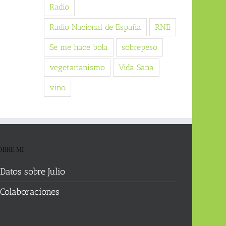
Radio
Radio Nacional de España
RNE
Se me hace bola
sobrepeso
vegetarianismo
Vida Sana
vino
OBRE MI
Datos sobre Julio
Colaboraciones