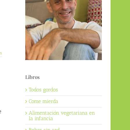
n
Libros
Todos gordos
Come mierda
e
Alimentación vegetariana en
la infancia