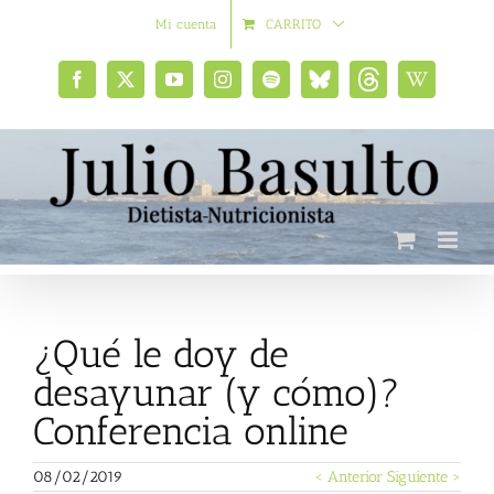
Saltar
Mi cuenta
CARRITO
al
contenido
Facebook
X
YouTube
Instagram
Spotify
Bluesky
Threads
Wikipedia
social
¿Qué le doy de
desayunar (y cómo)?
Conferencia online
08/02/2019
< Anterior
Siguiente >