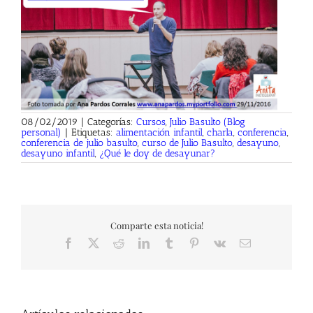
08/02/2019
|
Categorías:
Cursos
,
Julio Basulto (Blog
personal)
|
Etiquetas:
alimentación infantil
,
charla
,
conferencia
,
conferencia de julio basulto
,
curso de Julio Basulto
,
desayuno
,
desayuno infantil
,
¿Qué le doy de desayunar?
Comparte esta noticia!
Facebook
X
Reddit
LinkedIn
Tumblr
Pinterest
Vk
Correo
electrónico