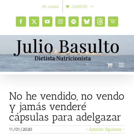
Saltar
Mi cuenta
CARRITO
al
contenido
Facebook
X
YouTube
Instagram
Spotify
Bluesky
Threads
Wikipedia
social
No he vendido, no vendo
y jamás venderé
cápsulas para adelgazar
11/01/2020
< Anterior
Siguiente >