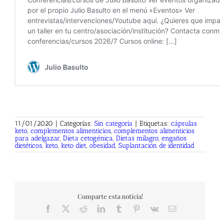
11/01/2020
|
Categorías:
Sin categoría
|
Etiquetas:
cápsulas
keto
,
complementos alimenticios
,
complementos alimenticios
para adelgazar
,
Dieta cetogénica
,
Dietas milagro
,
engaños
dietéticos
,
keto
,
keto diet
,
obesidad
,
Suplantación de identidad
Comparte esta noticia!
Facebook
X
Reddit
LinkedIn
Tumblr
Pinterest
Vk
Correo
electrónico