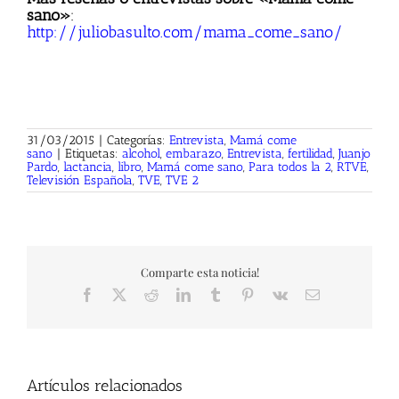
sano»
:
http://juliobasulto.com/mama_come_sano/
31/03/2015
|
Categorías:
Entrevista
,
Mamá come
sano
|
Etiquetas:
alcohol
,
embarazo
,
Entrevista
,
fertilidad
,
Juanjo
Pardo
,
lactancia
,
libro
,
Mamá come sano
,
Para todos la 2
,
RTVE
,
Televisión Española
,
TVE
,
TVE 2
Comparte esta noticia!
Facebook
X
Reddit
LinkedIn
Tumblr
Pinterest
Vk
Correo
electrónico
Artículos relacionados