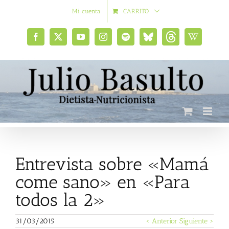
Saltar
Mi cuenta
CARRITO
al
contenido
Facebook
X
YouTube
Instagram
Spotify
Bluesky
Threads
Wikipedia
social
Entrevista sobre «Mamá
come sano» en «Para
todos la 2»
31/03/2015
< Anterior
Siguiente >