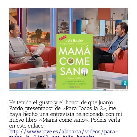
Ver
imagen
más
grande
He tenido el gusto y el honor de que Juanjo
Pardo, presentador de «Para Todos la 2», me
haya hecho una entrevista relacionada con mi
nuevo libro, «Mamá come sano». Podéis verla
en este enlace:
http://www.rtve.es/alacarta/videos/para-