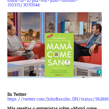
todos-la-2/ptl2-ent-julio-basulto-
310315/3070544
En Twitter
:
https://twitter.com/JulioBasulto_DN/status/58288
Más reseñas o entrevistas sobre «Mamá come