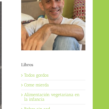
Libros
Todos gordos
Come mierda
Alimentación vegetariana en
la infancia