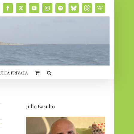
Facebook
X
YouTube
Instagram
Spotify
Bluesky
Threads
Wikipedia
social
ulta privada
n
Julio Basulto
 >