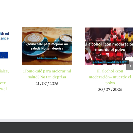
ales,
¿Tomo café para mejorar mi
El alcohol «con
salud? No tan deprisa
moderación» muerde el
cer
polvo
21/07/2026
a el
20/07/2026