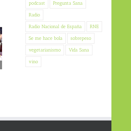
podcast
Pregunta Sana
Radio
Radio Nacional de España
RNE
Se me hace bola
sobrepeso
vegetarianismo
Vida Sana
vino
Vegetarianismo (artículo
Perder peso (curso online)
para la revista 5W)
04/07/2026
13/07/2026