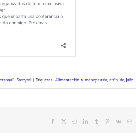
personal)
,
Storytel
|
Etiquetas:
Alimentación y menopausia
,
atún
,
de
,
Julio
Facebook
X
Reddit
LinkedIn
Tumblr
Pinterest
Vk
C
el