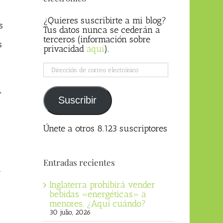
¿Quieres suscribirte a mi blog?
s
Tus datos nunca se cederán a
terceros (información sobre
s
privacidad
aqui
).
Dirección
de
correo
»
electrónico
Suscribir
Únete a otros 8.123 suscriptores
Entradas recientes
i
Inglaterra prohibirá vender
bebidas «energéticas» a
menores. ¿Aquí cuándo?
30 julio, 2026