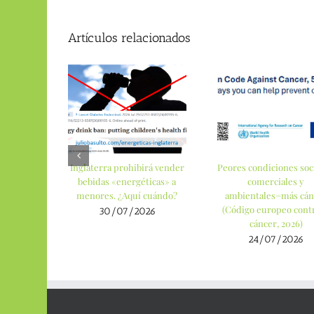
Artículos relacionados
Inglaterra prohibirá vender
Peores condiciones soci
bebidas «energéticas» a
comerciales y
menores. ¿Aquí cuándo?
ambientales=más cán
(Código europeo contr
30/07/2026
cáncer, 2026)
24/07/2026