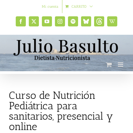
Saltar
Mi cuenta
CARRITO
al
contenido
Facebook
X
YouTube
Instagram
Spotify
Bluesky
Threads
Wikipedia
social
Curso de Nutrición
Pediátrica para
sanitarios, presencial y
online