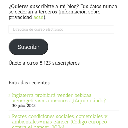
¿Quieres suscribirte a mi blog? Tus datos nunca
se cederán a terceros (información sobre
privacidad
aqui
).
Dirección
de
correo
electrónico
Suscribir
Únete a otros 8.123 suscriptores
Entradas recientes
Inglaterra prohibirá vender bebidas
«energéticas» a menores. ¿Aquí cuándo?
30 julio, 2026
Peores condiciones sociales, comerciales y
ambientales=más cáncer (Código europeo
contra el cáncer, 2026)