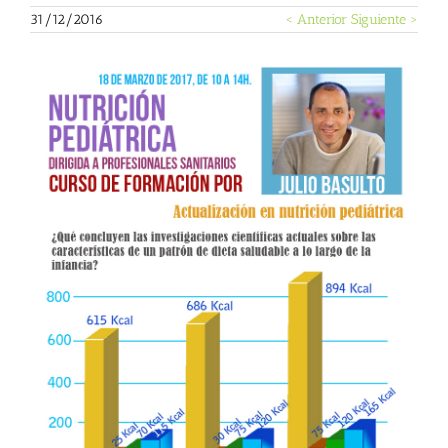
31/12/2016
< Anterior
Siguiente >
Ver
imagen
más
grande