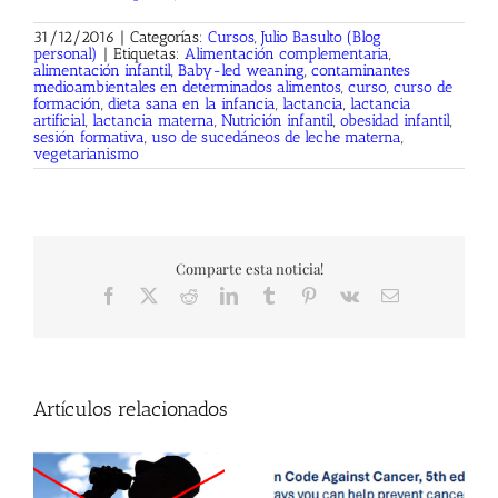
31/12/2016
|
Categorías:
Cursos
,
Julio Basulto (Blog
personal)
|
Etiquetas:
Alimentación complementaria
,
alimentación infantil
,
Baby-led weaning
,
contaminantes
medioambientales en determinados alimentos
,
curso
,
curso de
formación
,
dieta sana en la infancia
,
lactancia
,
lactancia
artificial
,
lactancia materna
,
Nutrición infantil
,
obesidad infantil
,
sesión formativa
,
uso de sucedáneos de leche materna
,
vegetarianismo
Comparte esta noticia!
Facebook
X
Reddit
LinkedIn
Tumblr
Pinterest
Vk
Correo
electrónico
Artículos relacionados