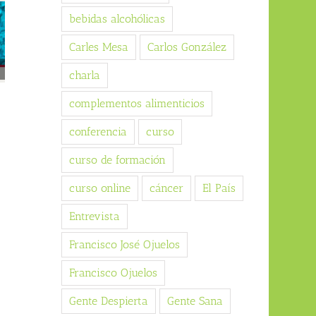
bebidas alcohólicas
Carles Mesa
Carlos González
charla
Consell alimentari i d’estil
Nutrició i dolor a la jornada
complementos alimenticios
de vida en la menopausa
«Més enllà dels fàrmacs:
(seminari web), 22/oct/2025,
estratègies de vida per al
conferencia
curso
13:30h
maneig del dolor» (Hospital
Clínic, Barcelona –
15/10/2025
curso de formación
Universitat de Barcelona)
11/10/2025
curso online
cáncer
El País
Entrevista
Francisco José Ojuelos
Francisco Ojuelos
Gente Despierta
Gente Sana