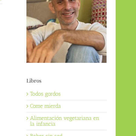
Libros
Todos gordos
Come mierda
Alimentación vegetariana en
la infancia