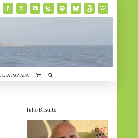
Facebook
X
YouTube
Instagram
Spotify
Bluesky
Threads
Wikipedia
social
ulta privada
Julio Basulto
 >