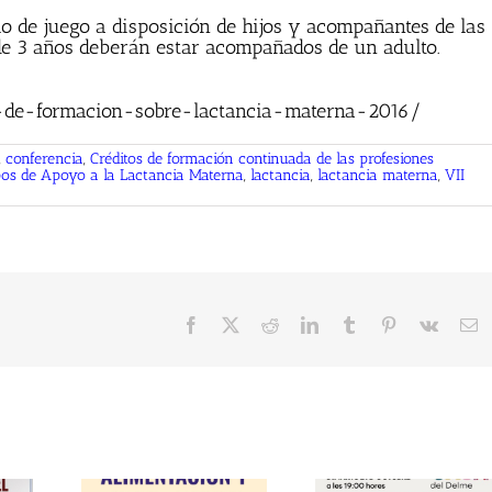
io de juego a disposición de hijos y acompañantes de las
e 3 años deberán estar acompañados de un adulto.
-de-formacion-sobre-lactancia-materna-2016/
,
conferencia
,
Créditos de formación continuada de las profesiones
pos de Apoyo a la Lactancia Materna
,
lactancia
,
lactancia materna
,
VII
Facebook
X
Reddit
LinkedIn
Tumblr
Pinterest
Vk
C
el