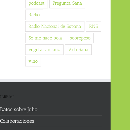
podcast
Pregunta Sana
Radio
Radio Nacional de España
RNE
Se me hace bola
sobrepeso
vegetarianismo
Vida Sana
vino
OBRE MI
Datos sobre Julio
Colaboraciones