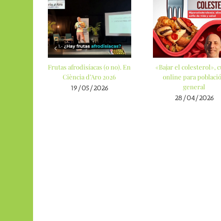
Frutas afrodisíacas (o no). En
«Bajar el colesterol», 
Ciència d’Aro 2026
online para poblaci
general
19/05/2026
28/04/2026