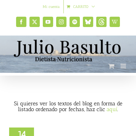
Saltar
Mi cuenta
CARRITO
al
contenido
Facebook
X
YouTube
Instagram
Spotify
Bluesky
Threads
Wikipedia
social
Si quieres ver los textos del blog en forma de
listado ordenado por fechas, haz clic
aquí
.
Mundial de la
ción: ‘Protección
14
l y agricultura’