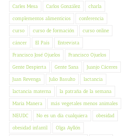
Carles Mesa
Carlos González
charla
complementos alimenticios
conferencia
curso
curso de formación
curso online
cáncer
El País
Entrevista
Francisco José Ojuelos
Francisco Ojuelos
Gente Despierta
Gente Sana
Juanjo Cáceres
Juan Revenga
Julio Basulto
lactancia
lactancia materna
la patraña de la semana
Maria Manera
más vegetales menos animales
NEUDC
No es un día cualquiera
obesidad
obesidad infantil
Olga Ayllón