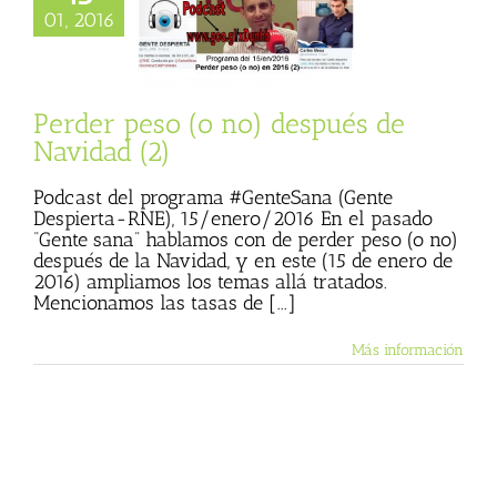
01, 2016
er peso (o no)
s de Navidad (2)
ente Sana
Perder peso (o no) después de
Navidad (2)
Podcast del programa #GenteSana (Gente
Despierta-RNE), 15/enero/2016 En el pasado
“Gente sana” hablamos con de perder peso (o no)
después de la Navidad, y en este (15 de enero de
2016) ampliamos los temas allá tratados.
Mencionamos las tasas de [...]
Más información