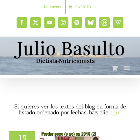
Saltar
Mi cuenta
CARRITO
al
contenido
Facebook
X
YouTube
Instagram
Spotify
Bluesky
Threads
Wikipedia
social
Si quieres ver los textos del blog en forma de
listado ordenado por fechas, haz clic
aquí
.
15