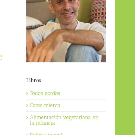
n
Libros
Todos gordos
Come mierda
Alimentación vegetariana en
la infancia