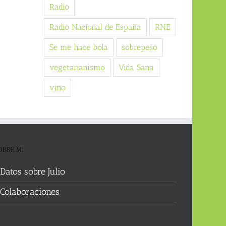
Radio
Radio Nacional de España
RNE
Se me hace bola
sobrepeso
vegetarianismo
Vida Sana
vino
OBRE MI
Datos sobre Julio
Colaboraciones