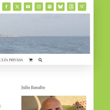
Facebook
X
YouTube
Instagram
Spotify
Bluesky
Threads
Wikipedia
social
ulta privada
Julio Basulto
a