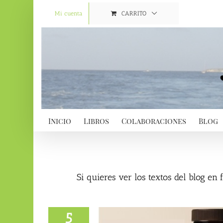
Saltar
al
Mi cuenta
CARRITO
contenido
Inicio
Libros
Colaboraciones
Blog
Si quieres ver los textos del blog en
5