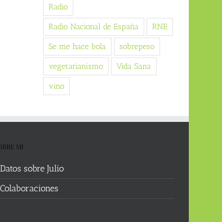
Radio
Radio Nacional de España
RNE
Se me hace bola
sobrepeso
vegetarianismo
Vida Sana
vino
OBRE MI
Datos sobre Julio
Colaboraciones