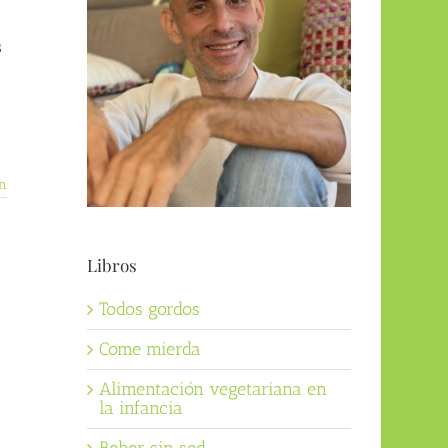
s
n
Libros
Todos gordos
Come mierda
Alimentación vegetariana en
la infancia