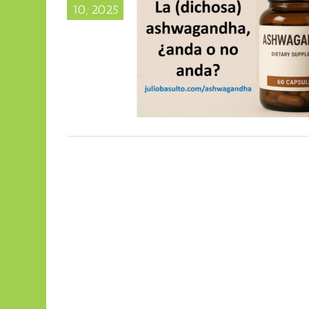
10, 2025
hwagandha, ¿anda o no anda?
log personal)
Textos de Julio
Basulto