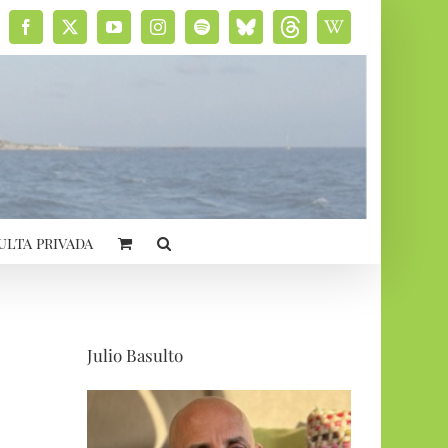
Facebook
X
YouTube
Instagram
Spotify
Bluesky
Threads
Wikipedia
social
ulta privada
Julio Basulto