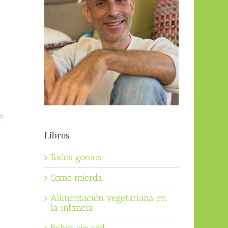
n
Libros
Todos gordos
Come mierda
Alimentación vegetariana en
la infancia