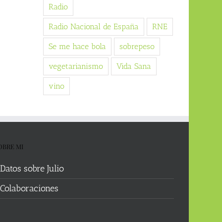
Radio
Radio Nacional de España
RNE
Se me hace bola
sobrepeso
vegetarianismo
Vida Sana
vino
OBRE MI
Datos sobre Julio
Colaboraciones