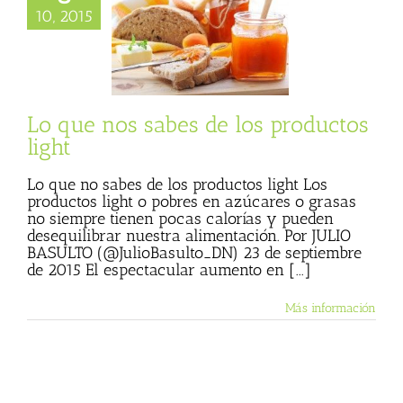
10, 2015
nos sabes de los
ductos light
Consumer
Lo que nos sabes de los productos
light
Lo que no sabes de los productos light Los
productos light o pobres en azúcares o grasas
no siempre tienen pocas calorías y pueden
desequilibrar nuestra alimentación. Por JULIO
BASULTO (@JulioBasulto_DN) 23 de septiembre
de 2015 El espectacular aumento en [...]
Más información