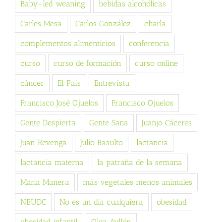
Baby-led weaning
bebidas alcohólicas
Carles Mesa
Carlos González
charla
complementos alimenticios
conferencia
curso
curso de formación
curso online
cáncer
El País
Entrevista
Francisco José Ojuelos
Francisco Ojuelos
Gente Despierta
Gente Sana
Juanjo Cáceres
Juan Revenga
Julio Basulto
lactancia
lactancia materna
la patraña de la semana
Maria Manera
más vegetales menos animales
NEUDC
No es un día cualquiera
obesidad
obesidad infantil
Olga Ayllón