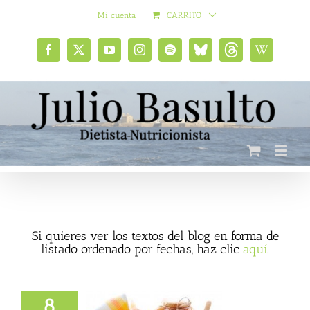
Saltar
Mi cuenta
CARRITO
al
contenido
Facebook
X
YouTube
Instagram
Spotify
Bluesky
Threads
Wikipedia
social
Si quieres ver los textos del blog en forma de
listado ordenado por fechas, haz clic
aquí
.
8