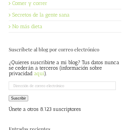
Comer y correr
Secretos de la gente sana
No más dieta
Suscríbete al blog por correo electrónico
¿Quieres suscribirte a mi blog? Tus datos nunca
se cederán a terceros (información sobre
privacidad
aqui
).
Dirección
de
correo
Suscribir
electrónico
Únete a otros 8.123 suscriptores
Entradas recientes