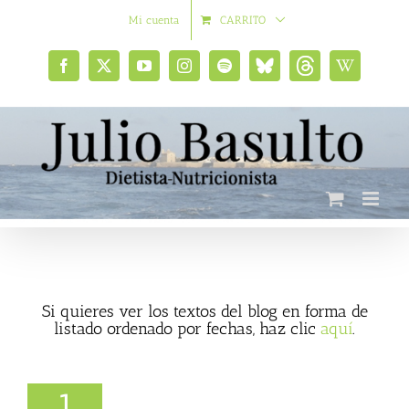
Saltar
Mi cuenta
CARRITO
al
contenido
Facebook
X
YouTube
Instagram
Spotify
Bluesky
Threads
Wikipedia
social
Si quieres ver los textos del blog en forma de
listado ordenado por fechas, haz clic
aquí
.
1