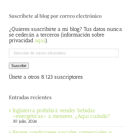
Suscríbete al blog por correo electrónico
¿Quieres suscribirte a mi blog? Tus datos nunca
se cederán a terceros (información sobre
privacidad
aqui
).
Dirección
de
correo
Suscribir
electrónico
Únete a otros 8.123 suscriptores
Entradas recientes
Inglaterra prohibirá vender bebidas
«energéticas» a menores. ¿Aquí cuándo?
30 julio, 2026
Peores condiciones sociales, comerciales y