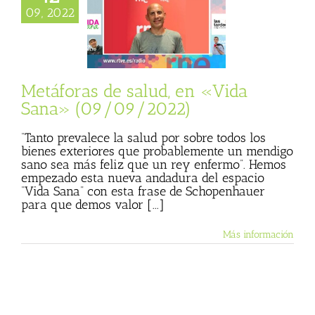
ras de salud, en
09, 2022
ana» (09/09/2022)
sta
Julio Basulto
personal)
Vida
Sana
Metáforas de salud, en «Vida
Sana» (09/09/2022)
“Tanto prevalece la salud por sobre todos los
bienes exteriores que probablemente un mendigo
sano sea más feliz que un rey enfermo”. Hemos
empezado esta nueva andadura del espacio
“Vida Sana” con esta frase de Schopenhauer
para que demos valor [...]
Más información