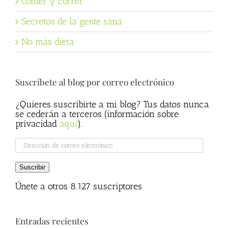
Comer y correr
Secretos de la gente sana
No más dieta
Suscríbete al blog por correo electrónico
¿Quieres suscribirte a mi blog? Tus datos nunca
se cederán a terceros (información sobre
privacidad
aqui
).
Dirección
de
correo
Suscribir
electrónico
Únete a otros 8.127 suscriptores
Entradas recientes