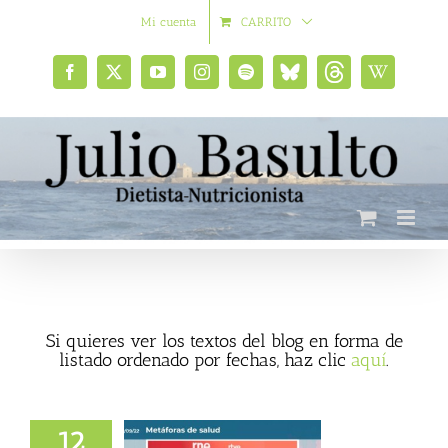
Saltar
Mi cuenta
CARRITO
al
contenido
Facebook
X
YouTube
Instagram
Spotify
Bluesky
Threads
Wikipedia
social
Si quieres ver los textos del blog en forma de
listado ordenado por fechas, haz clic
aquí
.
12