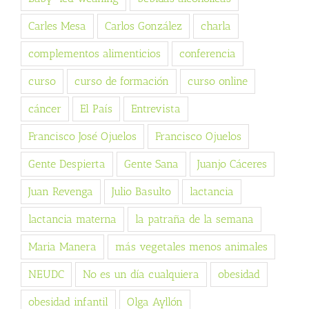
Carles Mesa
Carlos González
charla
complementos alimenticios
conferencia
curso
curso de formación
curso online
cáncer
El País
Entrevista
Francisco José Ojuelos
Francisco Ojuelos
Gente Despierta
Gente Sana
Juanjo Cáceres
Juan Revenga
Julio Basulto
lactancia
lactancia materna
la patraña de la semana
Maria Manera
más vegetales menos animales
NEUDC
No es un día cualquiera
obesidad
obesidad infantil
Olga Ayllón