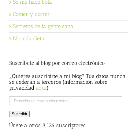
Se me hace bola
Comer y correr
Secretos de la gente sana
No más dieta
Suscríbete al blog por correo electrónico
¿Quieres suscribirte a mi blog? Tus datos nunca
se cederán a terceros (información sobre
privacidad
aqui
).
Dirección
de
correo
Suscribir
electrónico
Únete a otros 8.126 suscriptores