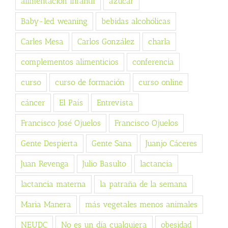
alimentación infantil
azúcar
Baby-led weaning
bebidas alcohólicas
Carles Mesa
Carlos González
charla
complementos alimenticios
conferencia
curso
curso de formación
curso online
cáncer
El País
Entrevista
Francisco José Ojuelos
Francisco Ojuelos
Gente Despierta
Gente Sana
Juanjo Cáceres
Juan Revenga
Julio Basulto
lactancia
lactancia materna
la patraña de la semana
Maria Manera
más vegetales menos animales
NEUDC
No es un día cualquiera
obesidad