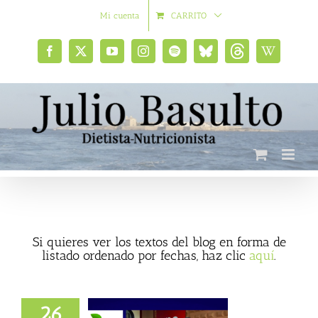
Saltar
Mi cuenta
CARRITO
al
contenido
Facebook
X
YouTube
Instagram
Spotify
Bluesky
Threads
Wikipedia
social
Si quieres ver los textos del blog en forma de
listado ordenado por fechas, haz clic
aquí
.
26
rcel, doctora en