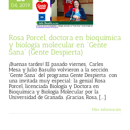
mica y biología
04, 2019
r en “Gente Sana”
te Despierta)
sta
Gente Sana
 Basulto (Blog
personal)
Rosa Porcel, doctora en bioquímica
y biología molecular en “Gente
Sana” (Gente Despierta)
¡Buenas tardes! El pasado viernes, Carles
Mesa y Julio Basulto volvieron a la sección
“Gente Sana” del programa Gente Despierta con
una invitada muy especial: la genial Rosa
Porcel, licenciada Biología y Doctora en
Bioquímica y Biología Molecular por la
Universidad de Granada. ¡Gracias, Rosa, [...]
Más información