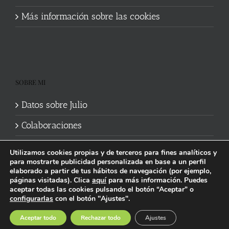
Más información sobre las cookies
SOBRE MI
Datos sobre Julio
Colaboraciones
Utilizamos cookies propias y de terceros para fines analíticos y
para mostrarte publicidad personalizada en base a un perfil
elaborado a partir de tus hábitos de navegación (por ejemplo,
páginas visitadas). Clica
aquí
para más información. Puedes
aceptar todas las cookies pulsando el botón “Aceptar” o
Política de cookies
|
Información legal y privacidad
| Web mantenida
configurarlas
con el botón "Ajustes".
por
Studi7
Facebook
X
YouTube
Instagram
Spotify
Bluesky
Threads
Wikipedia
Aceptar todo
Rechazar todo
Ajustes
social