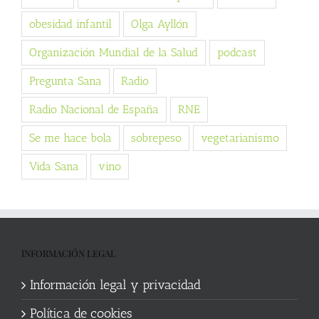
obesidad infantil
Olga Ayllón
Organización Mundial de la Salud
podcast
Pregunta Sana
Radio
Radio Nacional de España
RNE
Se me hace bola
sobrepeso
vegetarianismo
Vida Sana
vino
INFORMACIÓN LEGAL
Información legal y privacidad
Política de cookies