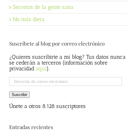
Secretos de la gente sana
No más dieta
Suscríbete al blog por correo electrónico
¿Quieres suscribirte a mi blog? Tus datos nunca
se cederán a terceros (información sobre
privacidad
aqui
).
Dirección
de
correo
Suscribir
electrónico
Únete a otros 8.128 suscriptores
Entradas recientes