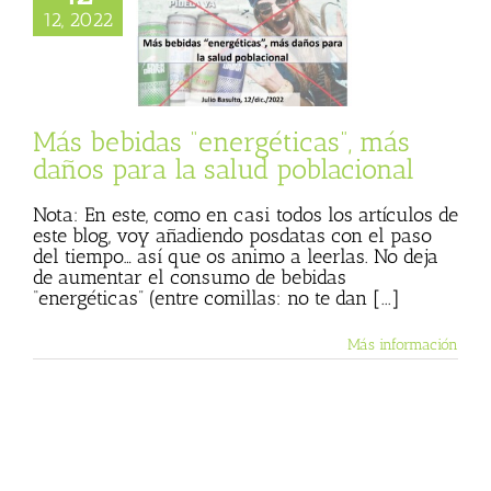
os para la salud
12, 2022
oblacional
 sin sed
Come
Julio Basulto (Blog
l)
Textos de Julio
Basulto
Más bebidas “energéticas”, más
daños para la salud poblacional
Nota: En este, como en casi todos los artículos de
este blog, voy añadiendo posdatas con el paso
del tiempo… así que os animo a leerlas. No deja
de aumentar el consumo de bebidas
“energéticas” (entre comillas: no te dan [...]
Más información