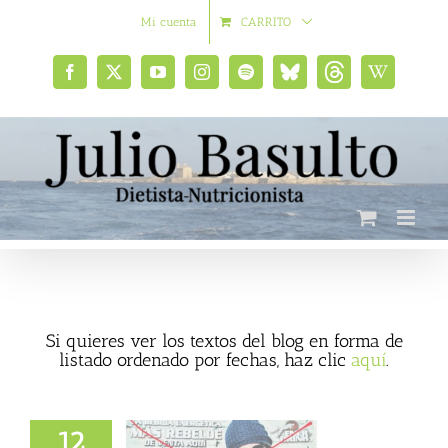
Saltar
Mi cuenta
CARRITO
al
contenido
Facebook
X
YouTube
Instagram
Spotify
Bluesky
Threads
Wikipedia
social
Si quieres ver los textos del blog en forma de
listado ordenado por fechas, haz clic
aquí
.
12
das “energéticas”,