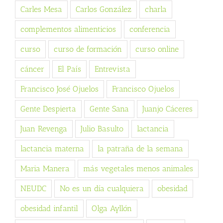
Carles Mesa
Carlos González
charla
complementos alimenticios
conferencia
curso
curso de formación
curso online
cáncer
El País
Entrevista
Francisco José Ojuelos
Francisco Ojuelos
Gente Despierta
Gente Sana
Juanjo Cáceres
Juan Revenga
Julio Basulto
lactancia
lactancia materna
la patraña de la semana
Maria Manera
más vegetales menos animales
NEUDC
No es un día cualquiera
obesidad
obesidad infantil
Olga Ayllón