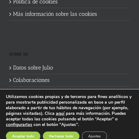
Política de cookies
Más información sobre las cookies
SOBRE MI
Datos sobre Julio
Colaboraciones
Utilizamos cookies propias y de terceros para fines analíticos y
para mostrarte publicidad personalizada en base a un perfil
elaborado a partir de tus hábitos de navegación (por ejemplo,
páginas visitadas). Clica
aquí
para más información. Puedes
aceptar todas las cookies pulsando el botón “Aceptar” o
Política de cookies
|
Información legal y privacidad
| Web mantenida
configurarlas
con el botón "Ajustes".
por
Studi7
Facebook
X
YouTube
Instagram
Spotify
Bluesky
Threads
Wikipedia
Aceptar todo
Rechazar todo
Ajustes