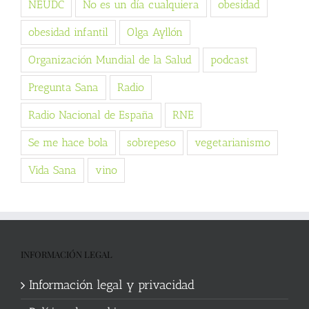
NEUDC
No es un día cualquiera
obesidad
obesidad infantil
Olga Ayllón
Organización Mundial de la Salud
podcast
Pregunta Sana
Radio
Radio Nacional de España
RNE
Se me hace bola
sobrepeso
vegetarianismo
Vida Sana
vino
INFORMACIÓN LEGAL
Información legal y privacidad