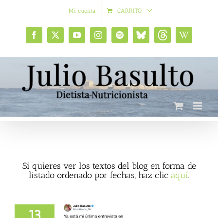
Saltar
Mi cuenta
CARRITO
al
contenido
Facebook
X
YouTube
Instagram
Spotify
Bluesky
Threads
Wikipedia
social
Si quieres ver los textos del blog en forma de
listado ordenado por fechas, haz clic
aquí
.
13