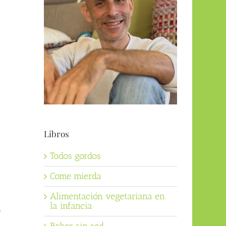
Libros
Todos gordos
Come mierda
Alimentación vegetariana en
la infancia
e