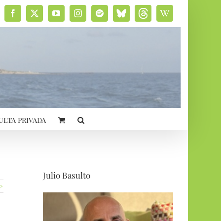
Facebook
X
YouTube
Instagram
Spotify
Bluesky
Threads
Wikipedia
social
ulta privada
Julio Basulto
 >