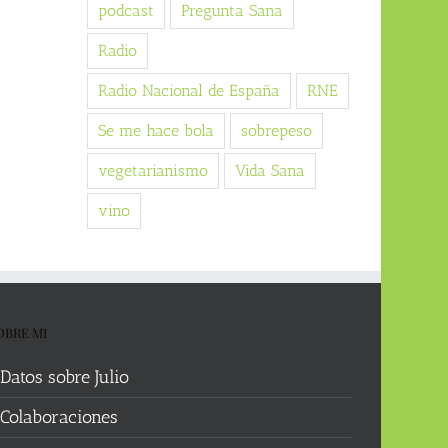
podcast
Pregunta Sana
Radio
Radio Nacional de España
RNE
Se me hace bola
sobrepeso
vegetarianismo
Vida Sana
vino
OBRE MI
Datos sobre Julio
Colaboraciones