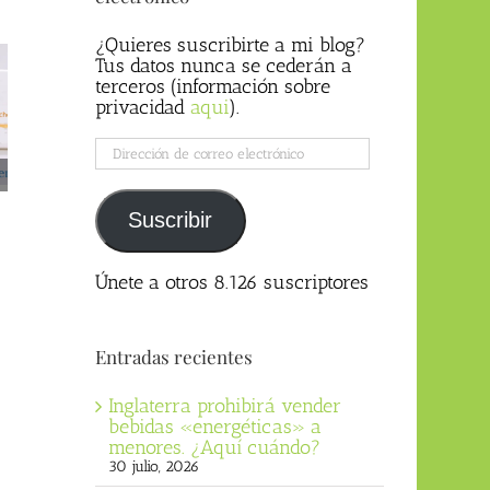
¿Quieres suscribirte a mi blog?
Tus datos nunca se cederán a
terceros (información sobre
privacidad
aqui
).
Dirección
de
correo
Hernia de hiato, ¿la
5 claves para una vida sana,
electrónico
Suscribir
medicina está en la dieta?
en «Vida Sana» (07/09/2023)
03/11/2023
21/09/2023
Únete a otros 8.126 suscriptores
Entradas recientes
Inglaterra prohibirá vender
bebidas «energéticas» a
menores. ¿Aquí cuándo?
30 julio, 2026