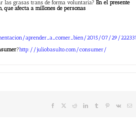
r las grasas trans de forma voluntaria?
En el presente
n, que afecta a millones de personas
entacion/aprender_a_comer_bien/2015/07/29/222331
onsumer
?
http://juliobasulto.com/consumer/
Facebook
X
Reddit
LinkedIn
Tumblr
Pinterest
Vk
C
el