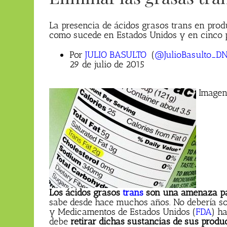
La presencia de ácidos grasos trans en prod
como sucede en Estados Unidos y en cinco 
Por
JULIO BASULTO
(
@JulioBasulto_D
29 de julio de 2015
Image
Los ácidos grasos
trans
son una amenaza par
sabe desde hace muchos años. No debería sor
y Medicamentos de Estados Unidos (
FDA
) h
debe
retirar dichas sustancias de sus produc