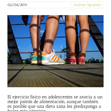
02/04/2015
< Anterior
Siguiente >
Ver
imagen
más
grande
El ejercicio físico en adolescentes se asocia a un
mejor patrón de alimentación, aunque también
es posible que una dieta sana les predisponga a