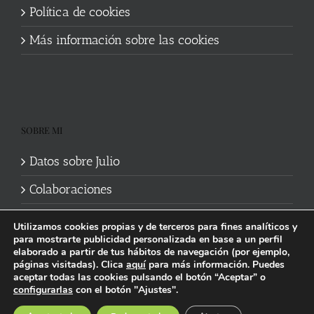
Política de cookies
Más información sobre las cookies
SOBRE MI
Datos sobre Julio
Colaboraciones
Utilizamos cookies propias y de terceros para fines analíticos y
para mostrarte publicidad personalizada en base a un perfil
elaborado a partir de tus hábitos de navegación (por ejemplo,
páginas visitadas). Clica
aquí
para más información. Puedes
aceptar todas las cookies pulsando el botón “Aceptar” o
Política de cookies
|
Información legal y privacidad
| Web mantenida
configurarlas
con el botón "Ajustes".
por
Studi7