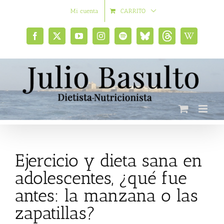
Saltar
Mi cuenta
CARRITO
al
contenido
Facebook
X
YouTube
Instagram
Spotify
Bluesky
Threads
Wikipedia
social
Ejercicio y dieta sana en
adolescentes, ¿qué fue
antes: la manzana o las
zapatillas?