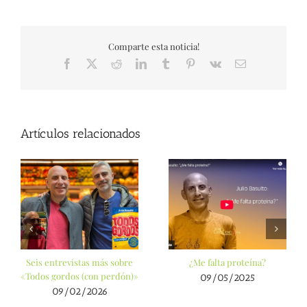
Comparte esta noticia!
Facebook
X
Reddit
LinkedIn
Tumblr
Pinterest
Vk
Correo
electrónico
Artículos relacionados
Seis entrevistas más sobre
¿Me falta proteína?
«Todos gordos (con perdón)»
09/05/2025
09/02/2026