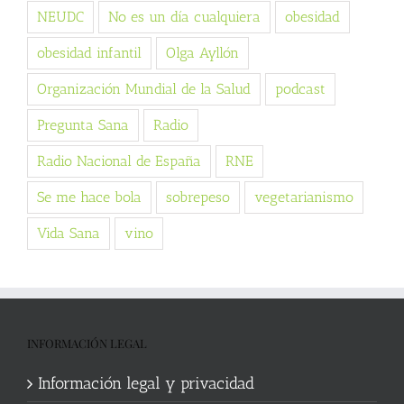
NEUDC
No es un día cualquiera
obesidad
obesidad infantil
Olga Ayllón
Organización Mundial de la Salud
podcast
Pregunta Sana
Radio
Radio Nacional de España
RNE
Se me hace bola
sobrepeso
vegetarianismo
Vida Sana
vino
INFORMACIÓN LEGAL
Información legal y privacidad