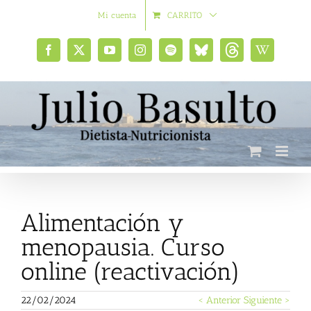
Saltar
Mi cuenta
CARRITO
al
contenido
Facebook
X
YouTube
Instagram
Spotify
Bluesky
Threads
Wikipedia
social
Alimentación y
menopausia. Curso
online (reactivación)
22/02/2024
< Anterior
Siguiente >