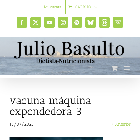
Saltar
Mi cuenta
CARRITO
al
contenido
Facebook
X
YouTube
Instagram
Spotify
Bluesky
Threads
Wikipedia
social
vacuna máquina
expendedora 3
16/07/2025
< Anterior