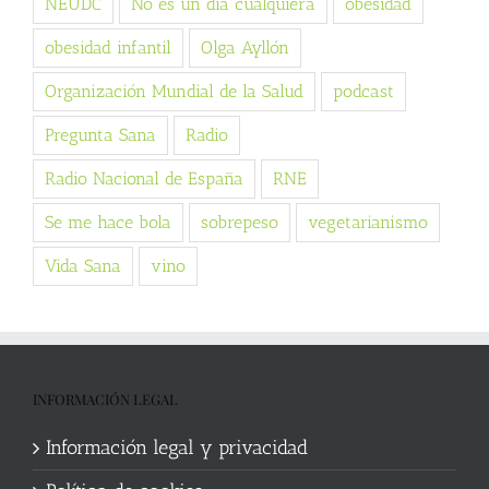
NEUDC
No es un día cualquiera
obesidad
obesidad infantil
Olga Ayllón
Organización Mundial de la Salud
podcast
Pregunta Sana
Radio
Radio Nacional de España
RNE
Se me hace bola
sobrepeso
vegetarianismo
Vida Sana
vino
INFORMACIÓN LEGAL
Información legal y privacidad