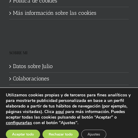
Política de cookies
Más información sobre las cookies
SOBRE MI
Datos sobre Julio
Colaboraciones
Utilizamos cookies propias y de terceros para fines analíticos y
para mostrarte publicidad personalizada en base a un perfil
elaborado a partir de tus hábitos de navegación (por ejemplo,
páginas visitadas). Clica
aquí
para más información. Puedes
aceptar todas las cookies pulsando el botón “Aceptar” o
Política de cookies
|
Información legal y privacidad
| Web mantenida
configurarlas
con el botón "Ajustes".
por
Studi7
Facebook
X
YouTube
Instagram
Spotify
Bluesky
Threads
Wikipedia
Aceptar todo
Rechazar todo
Ajustes