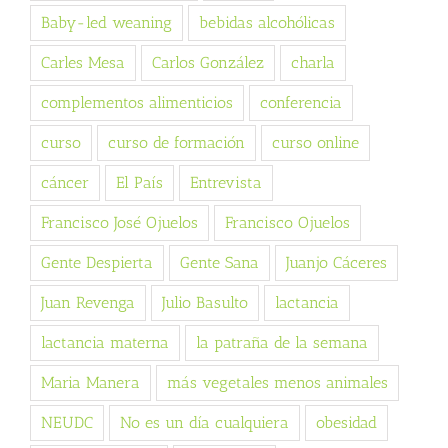
Baby-led weaning
bebidas alcohólicas
Carles Mesa
Carlos González
charla
complementos alimenticios
conferencia
curso
curso de formación
curso online
cáncer
El País
Entrevista
Francisco José Ojuelos
Francisco Ojuelos
Gente Despierta
Gente Sana
Juanjo Cáceres
Juan Revenga
Julio Basulto
lactancia
lactancia materna
la patraña de la semana
Maria Manera
más vegetales menos animales
NEUDC
No es un día cualquiera
obesidad