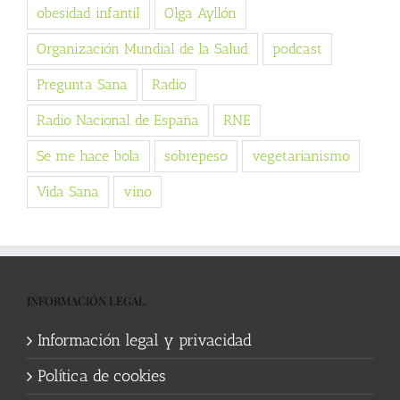
obesidad infantil
Olga Ayllón
Organización Mundial de la Salud
podcast
Pregunta Sana
Radio
Radio Nacional de España
RNE
Se me hace bola
sobrepeso
vegetarianismo
Vida Sana
vino
INFORMACIÓN LEGAL
Información legal y privacidad
Política de cookies