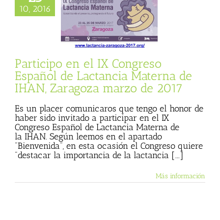
eso Español de
10, 2016
ncia Materna de
aragoza marzo de
2017
cias
Julio Basulto
og personal)
Participo en el IX Congreso
Español de Lactancia Materna de
IHAN, Zaragoza marzo de 2017
Es un placer comunicaros que tengo el honor de
haber sido invitado a participar en el IX
Congreso Español de Lactancia Materna de
la IHAN. Según leemos en el apartado
"Bienvenida", en esta ocasión el Congreso quiere
"destacar la importancia de la lactancia [...]
Más información