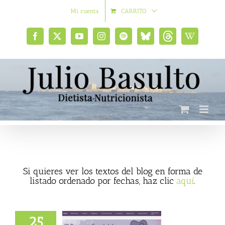
Saltar
Mi cuenta
CARRITO
al
contenido
Facebook
X
YouTube
Instagram
Spotify
Bluesky
Threads
Wikipedia
social
Si quieres ver los textos del blog en forma de
listado ordenado por fechas, haz clic
aquí
.
25
icipo en el IX