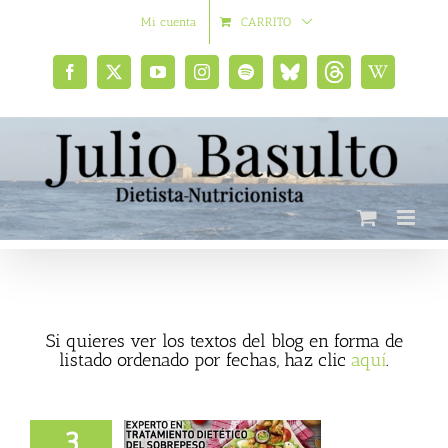
Saltar
Mi cuenta
CARRITO
al
contenido
Facebook
X
YouTube
Instagram
Spotify
Bluesky
Threads
Wikipedia
social
Si quieres ver los textos del blog en forma de
listado ordenado por fechas, haz clic
aquí
.
e especialización
3