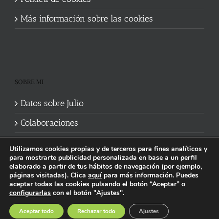
Más información sobre las cookies
SOBRE MI
Datos sobre Julio
Colaboraciones
Utilizamos cookies propias y de terceros para fines analíticos y
para mostrarte publicidad personalizada en base a un perfil
elaborado a partir de tus hábitos de navegación (por ejemplo,
páginas visitadas). Clica
aquí
para más información. Puedes
aceptar todas las cookies pulsando el botón “Aceptar” o
Política de cookies
|
Información legal y privacidad
| Web mantenida
configurarlas
con el botón "Ajustes".
por
Studi7
Facebook
X
YouTube
Instagram
Spotify
Bluesky
Threads
Wikipedia
Aceptar todo
Rechazar todo
Ajustes
social