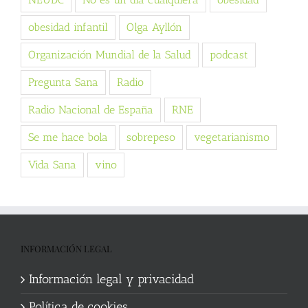
obesidad infantil
Olga Ayllón
Organización Mundial de la Salud
podcast
Pregunta Sana
Radio
Radio Nacional de España
RNE
Se me hace bola
sobrepeso
vegetarianismo
Vida Sana
vino
INFORMACIÓN LEGAL
Información legal y privacidad
Política de cookies