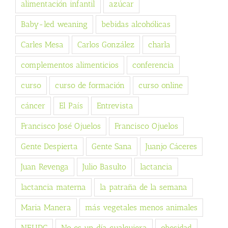
alimentación infantil
azúcar
Baby-led weaning
bebidas alcohólicas
Carles Mesa
Carlos González
charla
complementos alimenticios
conferencia
curso
curso de formación
curso online
cáncer
El País
Entrevista
Francisco José Ojuelos
Francisco Ojuelos
Gente Despierta
Gente Sana
Juanjo Cáceres
Juan Revenga
Julio Basulto
lactancia
lactancia materna
la patraña de la semana
Maria Manera
más vegetales menos animales
NEUDC
No es un día cualquiera
obesidad