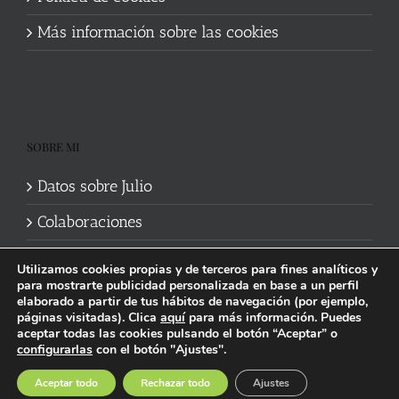
Más información sobre las cookies
SOBRE MI
Datos sobre Julio
Colaboraciones
Utilizamos cookies propias y de terceros para fines analíticos y
para mostrarte publicidad personalizada en base a un perfil
elaborado a partir de tus hábitos de navegación (por ejemplo,
páginas visitadas). Clica
aquí
para más información. Puedes
aceptar todas las cookies pulsando el botón “Aceptar” o
Política de cookies
|
Información legal y privacidad
| Web mantenida
configurarlas
con el botón "Ajustes".
por
Studi7
Facebook
X
YouTube
Instagram
Spotify
Bluesky
Threads
Wikipedia
Aceptar todo
Rechazar todo
Ajustes
social