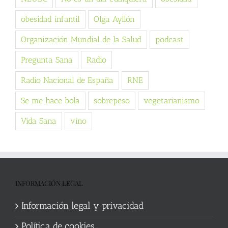
obesidad infantil
Olga Ayllón
Organización Mundial de la Salud
podcast
Pregunta Sana
Radio
Radio Nacional de España
RNE
Se me hace bola
sobrepeso
vegetarianismo
Vida Sana
vino
INFORMACIÓN LEGAL
Información legal y privacidad
Política de cookies