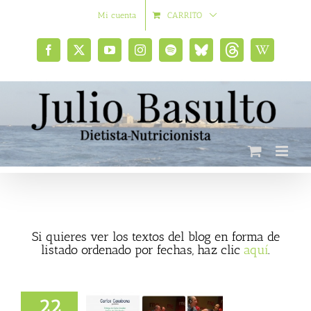
Saltar
Mi cuenta
CARRITO
al
contenido
Facebook
X
YouTube
Instagram
Spotify
Bluesky
Threads
Wikipedia
social
Si quieres ver los textos del blog en forma de
listado ordenado por fechas, haz clic
aquí
.
22