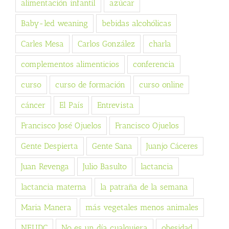
alimentación infantil
azúcar
Baby-led weaning
bebidas alcohólicas
Carles Mesa
Carlos González
charla
complementos alimenticios
conferencia
curso
curso de formación
curso online
cáncer
El País
Entrevista
Francisco José Ojuelos
Francisco Ojuelos
Gente Despierta
Gente Sana
Juanjo Cáceres
Juan Revenga
Julio Basulto
lactancia
lactancia materna
la patraña de la semana
Maria Manera
más vegetales menos animales
NEUDC
No es un día cualquiera
obesidad