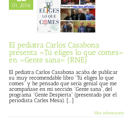
01, 2016
ediatra Carlos
na presenta «Tú
lo que comes» en
e sana» (RNE)
ista
Gente Sana
El pediatra Carlos Casabona
presenta «Tú eliges lo que comes»
en «Gente sana» (RNE)
El pediatra Carlos Casabona acaba de publicar
su muy recomendable libro "Tú eliges lo que
comes" y he pensado que sería genial que me
acompañase en mi sección "Gente sana", del
programa "Gente Despierta" (presentado por el
periodista Carles Mesa). [...]
Más información