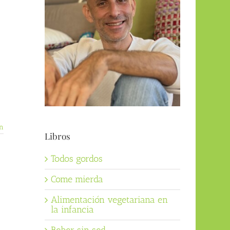
s
n
Libros
Todos gordos
Come mierda
Alimentación vegetariana en
la infancia