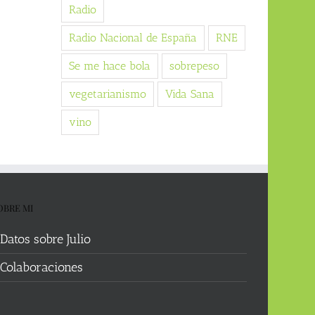
Radio
Radio Nacional de España
RNE
Se me hace bola
sobrepeso
vegetarianismo
Vida Sana
vino
OBRE MI
Datos sobre Julio
Colaboraciones