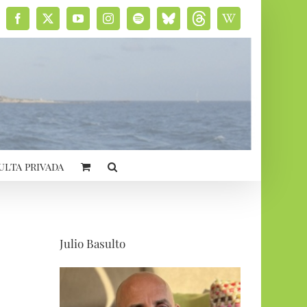
Facebook
X
YouTube
Instagram
Spotify
Bluesky
Threads
Wikipedia
social
ulta privada
Julio Basulto