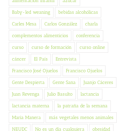
alimentación infantil
azúcar
Baby-led weaning
bebidas alcohólicas
Carles Mesa
Carlos González
charla
complementos alimenticios
conferencia
curso
curso de formación
curso online
cáncer
El País
Entrevista
Francisco José Ojuelos
Francisco Ojuelos
Gente Despierta
Gente Sana
Juanjo Cáceres
Juan Revenga
Julio Basulto
lactancia
lactancia materna
la patraña de la semana
Maria Manera
más vegetales menos animales
NEUDC
No es un día cualquiera
obesidad