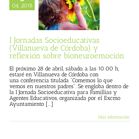
as Socioeducativas
04, 2018
eva de Córdoba) y
lexión sobre
neuroemoción
cias
Julio Basulto
og personal)
I Jornadas Socioeducativas
(Villanueva de Córdoba) y
reflexión sobre bioneuroemoción
El próximo 28 de abril, sábado, a las 10:00 h,
estaré en Villanueva de Córdoba con
una conferencia titulada "Comemos lo que
vemos en nuestros padres". Se engloba dentro de
la I Jornada Socioeducativa para Famillias y
Agentes Educativos, organizada por el Excmo
Ayuntamiento [...]
Más información