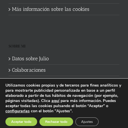
Más información sobre las cookies
SOBRE MI
Datos sobre Julio
Colaboraciones
Utilizamos cookies propias y de terceros para fines analíticos y
para mostrarte publicidad personalizada en base a un perfil
elaborado a partir de tus hábitos de navegación (por ejemplo,
páginas visitadas). Clica
aquí
para más información. Puedes
aceptar todas las cookies pulsando el botón “Aceptar” o
Política de cookies
|
Información legal y privacidad
| Web mantenida
configurarlas
con el botón "Ajustes".
por
Studi7
Facebook
X
YouTube
Instagram
Spotify
Bluesky
Threads
Wikipedia
Aceptar todo
Rechazar todo
Ajustes
social