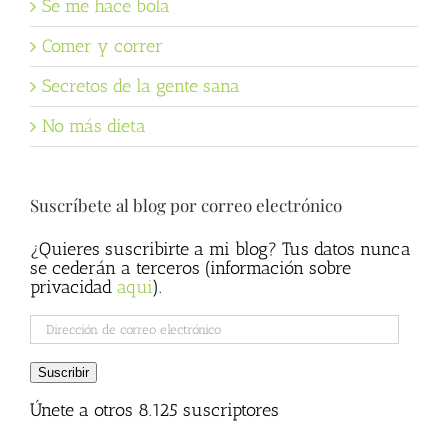
Se me hace bola
Comer y correr
Secretos de la gente sana
No más dieta
Suscríbete al blog por correo electrónico
¿Quieres suscribirte a mi blog? Tus datos nunca
se cederán a terceros (información sobre
privacidad
aqui
).
Dirección
de
correo
Suscribir
electrónico
Únete a otros 8.125 suscriptores