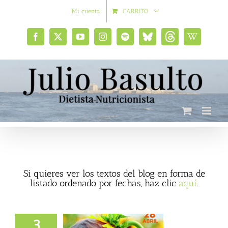
Saltar
Mi cuenta
CARRITO
al
contenido
Facebook
X
YouTube
Instagram
Spotify
Bluesky
Threads
Wikipedia
social
Si quieres ver los textos del blog en forma de
listado ordenado por fechas, haz clic
aquí
.
3