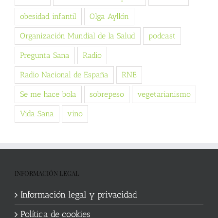
obesidad infantil
Olga Ayllón
Organización Mundial de la Salud
podcast
Pregunta Sana
Radio
Radio Nacional de España
RNE
Se me hace bola
sobrepeso
vegetarianismo
Vida Sana
vino
INFORMACIÓN LEGAL
Información legal y privacidad
Política de cookies