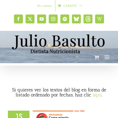
Saltar
Mi cuenta
CARRITO
al
contenido
Facebook
X
YouTube
Instagram
Spotify
Bluesky
Threads
Wikipedia
social
Si quieres ver los textos del blog en forma de
listado ordenado por fechas, haz clic
aquí
.
15