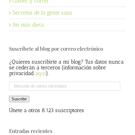
Comer y correr
Secretos de la gente sana
No más dieta
Suscríbete al blog por correo electrónico
¿Quieres suscribirte a mi blog? Tus datos nunca
se cederán a terceros (información sobre
privacidad
aqui
).
Dirección
de
correo
Suscribir
electrónico
Únete a otros 8.123 suscriptores
Entradas recientes