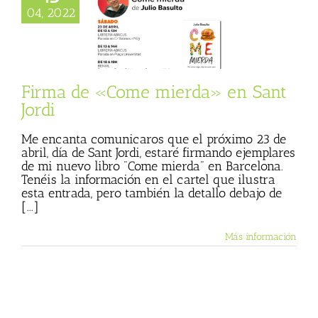
04, 2022
e «Come mierda»
 Sant Jordi
 mierda
Julio
 (Blog personal)
Firma de «Come mierda» en Sant
Jordi
Me encanta comunicaros que el próximo 23 de
abril, día de Sant Jordi, estaré firmando ejemplares
de mi nuevo libro "Come mierda" en Barcelona.
Tenéis la información en el cartel que ilustra
esta entrada, pero también la detallo debajo de
[...]
Más información