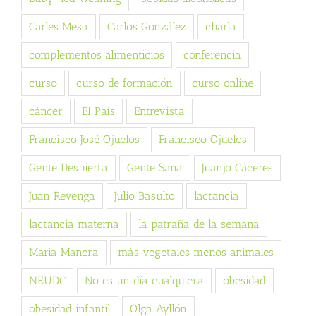
Carles Mesa
Carlos González
charla
complementos alimenticios
conferencia
curso
curso de formación
curso online
cáncer
El País
Entrevista
Francisco José Ojuelos
Francisco Ojuelos
Gente Despierta
Gente Sana
Juanjo Cáceres
Juan Revenga
Julio Basulto
lactancia
lactancia materna
la patraña de la semana
Maria Manera
más vegetales menos animales
NEUDC
No es un día cualquiera
obesidad
obesidad infantil
Olga Ayllón