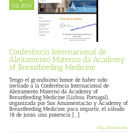
02, 2016
cia Internacional
tamento Materno
 Academy of
eeding Medicine
cias
Julio Basulto
og personal)
Conferência Internacional de
Aleitamento Materno da Academy
of Breastfeeding Medicine
Tengo el grandísimo honor de haber sido
invitado a la Conferência Internacional de
Aleitamento Materno da Academy of
Breastfeeding Medicine (Lisboa, Portugal),
organizada por Sos Amamentação y Academy of
Breastfeeding Medicine, para impartir, el sábado
18 de junio, una ponencia [...]
Más información