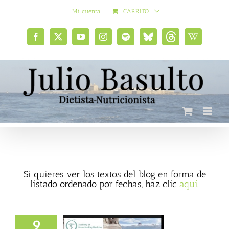
Saltar
Mi cuenta
CARRITO
al
contenido
Facebook
X
YouTube
Instagram
Spotify
Bluesky
Threads
Wikipedia
social
Si quieres ver los textos del blog en forma de
listado ordenado por fechas, haz clic
aquí
.
9