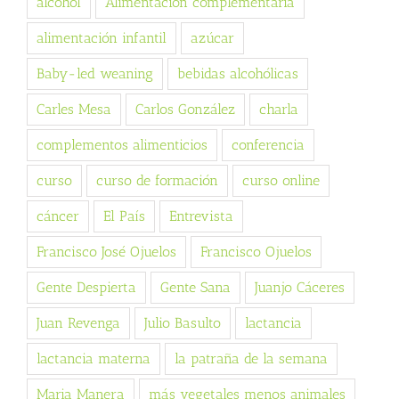
alcohol
Alimentación complementaria
alimentación infantil
azúcar
Baby-led weaning
bebidas alcohólicas
Carles Mesa
Carlos González
charla
complementos alimenticios
conferencia
curso
curso de formación
curso online
cáncer
El País
Entrevista
Francisco José Ojuelos
Francisco Ojuelos
Gente Despierta
Gente Sana
Juanjo Cáceres
Juan Revenga
Julio Basulto
lactancia
lactancia materna
la patraña de la semana
Maria Manera
más vegetales menos animales