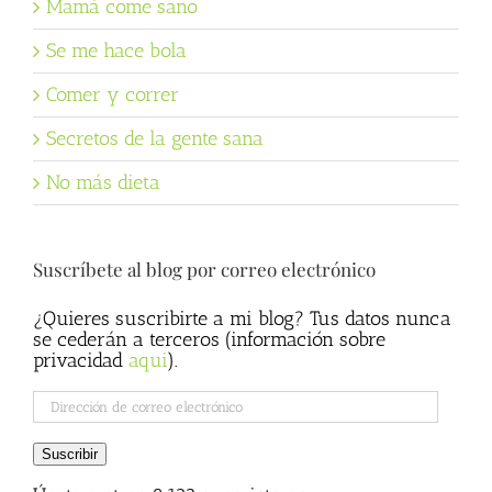
Mamá come sano
Se me hace bola
Comer y correr
Secretos de la gente sana
No más dieta
Suscríbete al blog por correo electrónico
¿Quieres suscribirte a mi blog? Tus datos nunca
se cederán a terceros (información sobre
privacidad
aqui
).
Dirección
de
correo
Suscribir
electrónico