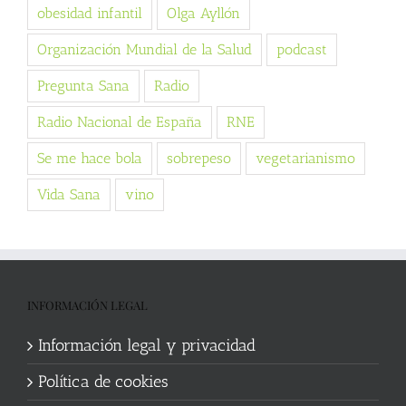
obesidad infantil
Olga Ayllón
Organización Mundial de la Salud
podcast
Pregunta Sana
Radio
Radio Nacional de España
RNE
Se me hace bola
sobrepeso
vegetarianismo
Vida Sana
vino
INFORMACIÓN LEGAL
Información legal y privacidad
Política de cookies