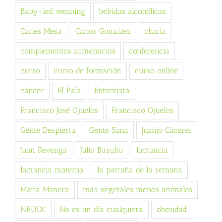
Baby-led weaning
bebidas alcohólicas
Carles Mesa
Carlos González
charla
complementos alimenticios
conferencia
curso
curso de formación
curso online
cáncer
El País
Entrevista
Francisco José Ojuelos
Francisco Ojuelos
Gente Despierta
Gente Sana
Juanjo Cáceres
Juan Revenga
Julio Basulto
lactancia
lactancia materna
la patraña de la semana
Maria Manera
más vegetales menos animales
NEUDC
No es un día cualquiera
obesidad