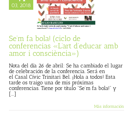
a bola! (ciclo de
03, 2018
rencias «L’art
car amb amor i
nsciència»)
cias
Julio Basulto
og personal)
Se’m fa bola! (ciclo de
conferencias «L’art d’educar amb
amor i consciència»)
Nota del día 26 de abril: Se ha cambiado el lugar
de celebración de la conferencia. Será en
el Casal Cívic Trinitari Bel. ¡Hola a todos! Esta
tarde os traigo una de mis próximas
conferencias. Tiene por título "Se’m fa bola!" y
[...]
Más información