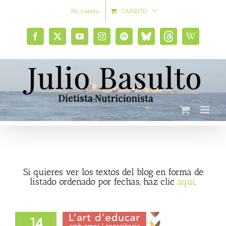
Saltar
Mi cuenta
CARRITO
al
contenido
Facebook
X
YouTube
Instagram
Spotify
Bluesky
Threads
Wikipedia
social
Si quieres ver los textos del blog en forma de
listado ordenado por fechas, haz clic
aquí
.
14