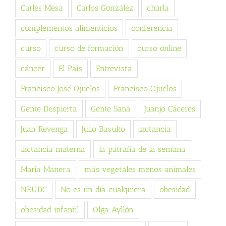
Carles Mesa
Carlos González
charla
complementos alimenticios
conferencia
curso
curso de formación
curso online
cáncer
El País
Entrevista
Francisco José Ojuelos
Francisco Ojuelos
Gente Despierta
Gente Sana
Juanjo Cáceres
Juan Revenga
Julio Basulto
lactancia
lactancia materna
la patraña de la semana
Maria Manera
más vegetales menos animales
NEUDC
No es un día cualquiera
obesidad
obesidad infantil
Olga Ayllón