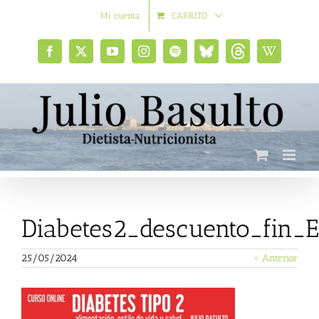
Saltar
Mi cuenta
CARRITO
al
contenido
Facebook
X
YouTube
Instagram
Spotify
Bluesky
Threads
Wikipedia
social
Diabetes2_descuento_fin
25/05/2024
< Anterior