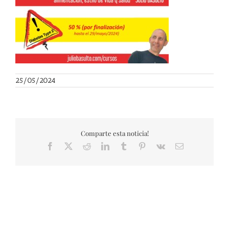
25/05/2024
Comparte esta noticia!
Facebook
X
Reddit
LinkedIn
Tumblr
Pinterest
Vk
Correo
electrónico