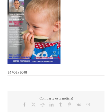
24/02/2018
Comparte esta noticia!
Facebook
X
Reddit
LinkedIn
Tumblr
Pinterest
Vk
Correo
electrónico