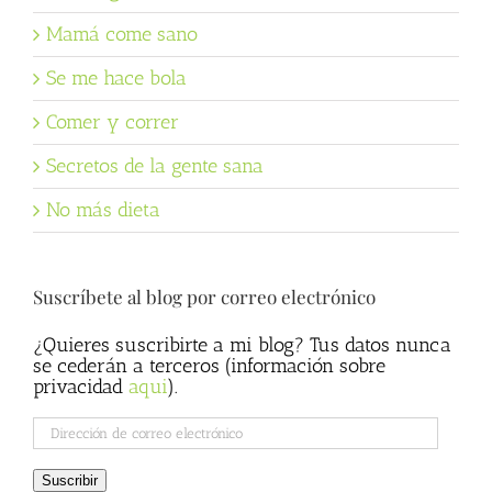
Mamá come sano
Se me hace bola
Comer y correr
Secretos de la gente sana
No más dieta
Suscríbete al blog por correo electrónico
¿Quieres suscribirte a mi blog? Tus datos nunca
se cederán a terceros (información sobre
privacidad
aqui
).
Dirección
de
correo
Suscribir
electrónico