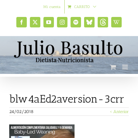
Saltar
Mi cuenta
CARRITO
al
contenido
Facebook
X
YouTube
Instagram
Spotify
Bluesky
Threads
Wikipedia
social
blw4aEd2aversion-3crr
24/02/2018
< Anterior