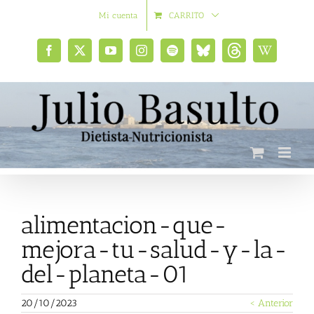
Saltar
Mi cuenta
CARRITO
al
contenido
Facebook
X
YouTube
Instagram
Spotify
Bluesky
Threads
Wikipedia
social
alimentacion-que-
mejora-tu-salud-y-la-
del-planeta-01
20/10/2023
< Anterior