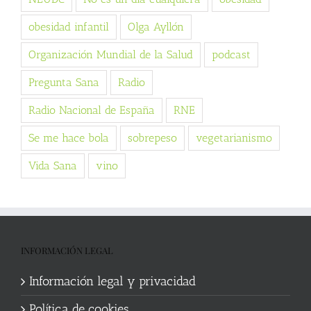
obesidad infantil
Olga Ayllón
Organización Mundial de la Salud
podcast
Pregunta Sana
Radio
Radio Nacional de España
RNE
Se me hace bola
sobrepeso
vegetarianismo
Vida Sana
vino
INFORMACIÓN LEGAL
Información legal y privacidad
Política de cookies