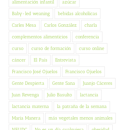
alimentación infantil
azúcar
Baby-led weaning
bebidas alcohólicas
Carles Mesa
Carlos González
charla
complementos alimenticios
conferencia
curso
curso de formación
curso online
cáncer
El País
Entrevista
Francisco José Ojuelos
Francisco Ojuelos
Gente Despierta
Gente Sana
Juanjo Cáceres
Juan Revenga
Julio Basulto
lactancia
lactancia materna
la patraña de la semana
Maria Manera
más vegetales menos animales
NEUDC
No es un día cualquiera
obesidad