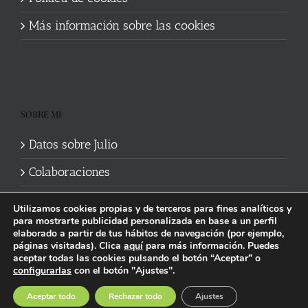
Más información sobre las cookies
SOBRE MI
Datos sobre Julio
Colaboraciones
Utilizamos cookies propias y de terceros para fines analíticos y
para mostrarte publicidad personalizada en base a un perfil
elaborado a partir de tus hábitos de navegación (por ejemplo,
páginas visitadas). Clica
aquí
para más información. Puedes
aceptar todas las cookies pulsando el botón “Aceptar” o
Política de cookies
|
Información legal y privacidad
| Web mantenida
configurarlas
con el botón "Ajustes".
por
Studi7
Facebook
X
YouTube
Instagram
Spotify
Bluesky
Threads
Wikipedia
Aceptar todo
Rechazar todo
Ajustes
social