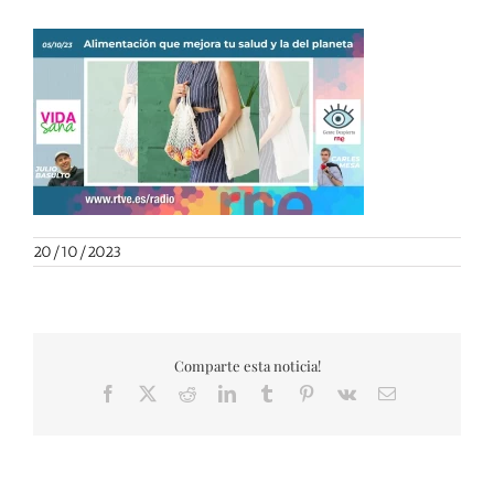
20/10/2023
Comparte esta noticia!
Facebook
X
Reddit
LinkedIn
Tumblr
Pinterest
Vk
Correo
electrónico